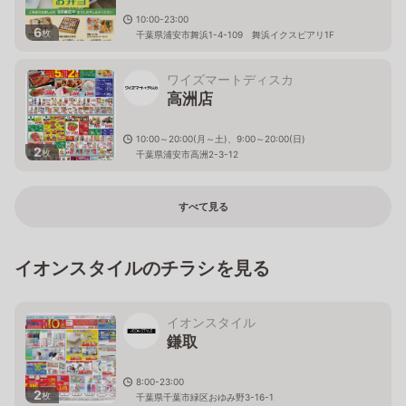
10:00-23:00
6
枚
千葉県浦安市舞浜1-4-109 舞浜イクスピアリ1F
ワイズマートディスカ
高洲店
10:00～20:00(月～土)、9:00～20:00(日)
2
枚
千葉県浦安市高洲2-3-12
すべて見る
イオンスタイルのチラシを見る
イオンスタイル
鎌取
8:00-23:00
2
枚
千葉県千葉市緑区おゆみ野3-16-1