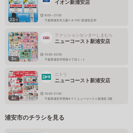
イオン新浦安店
9:00～21:00
23
枚
千葉県浦安市入船1-4-1ｲｵﾝ 新浦安店3F
ファッションセンターしまむら
ニューコースト新浦安店
10:00-20:00
3
枚
千葉県浦安市明海４丁目１−１
ニトリ
ニューコースト新浦安店
10:00-21:00
4
枚
千葉県浦安市明海4-1-1 ニューコースト新浦安 2階
浦安市のチラシを見る