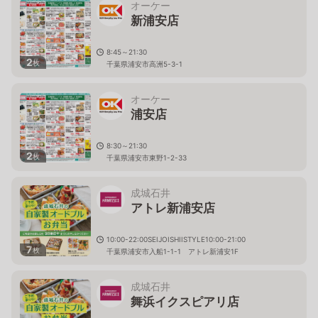
オーケー
新浦安店
8:45～21:30
2
枚
千葉県浦安市高洲5-3-1
オーケー
浦安店
8:30～21:30
2
枚
千葉県浦安市東野1-2-33
成城石井
アトレ新浦安店
10:00-22:00SEIJOISHIISTYLE10:00-21:00
7
枚
千葉県浦安市入船1-1-1 アトレ新浦安1F
成城石井
舞浜イクスピアリ店