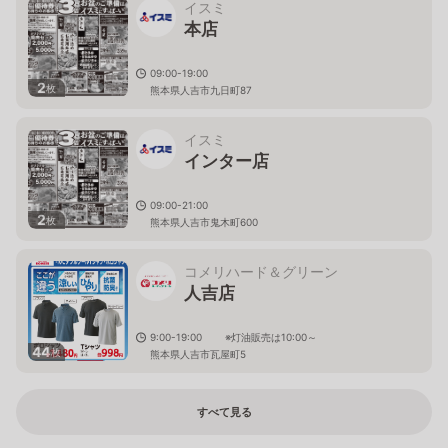
イスミ
本店
09:00-19:00
2
枚
熊本県人吉市九日町87
イスミ
インター店
09:00-21:00
2
枚
熊本県人吉市鬼木町600
コメリハード＆グリーン
人吉店
9:00-19:00 ※灯油販売は10:00～
44
枚
熊本県人吉市瓦屋町5
すべて見る