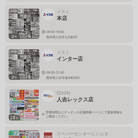
イスミ
本店
09:00-19:00
2
枚
熊本県人吉市九日町87
イスミ
インター店
09:00-21:00
2
枚
熊本県人吉市鬼木町600
EDION
人吉レックス店
営業時間はエディオンの店舗情報ページにて最新情報を
ご確認ください。
28
枚
熊本県人吉市宝来町1326-1人吉レックス内
スーパーセンターニシムタ