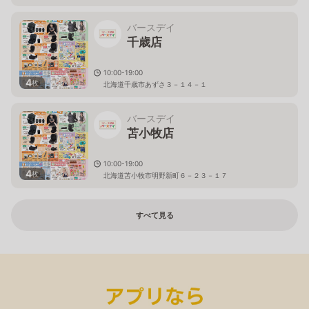
バースデイ
千歳店
10:00-19:00
4
枚
北海道千歳市あずさ３－１４－１
バースデイ
苫小牧店
10:00-19:00
4
枚
北海道苫小牧市明野新町６－２３－１７
すべて見る