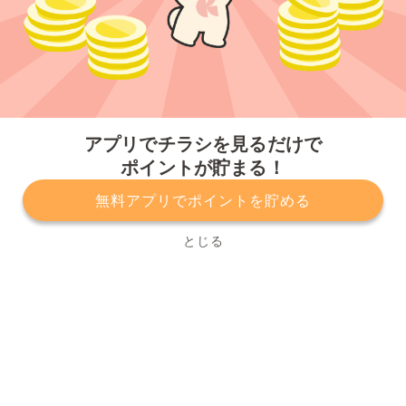
今すぐアプリをダウンロードする
アプリでチラシを見るだけで
ポイントが貯まる！
無料アプリでポイントを貯める
プライバシーポリシー
利用規約
運営会社
サービスに関してのお問い合わせ
チラシ掲載をお考えの方
とじる
Copyright© Kurashiru, Inc. All Rights Reserved.