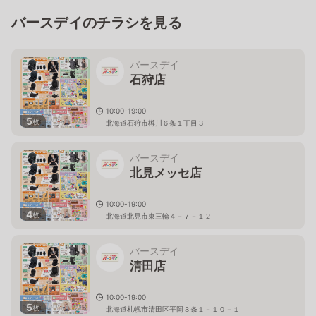
バースデイのチラシを見る
バースデイ
石狩店
10:00-19:00
5
枚
北海道石狩市樽川６条１丁目３
バースデイ
北見メッセ店
10:00-19:00
4
枚
北海道北見市東三輪４－７－１２
バースデイ
清田店
10:00-19:00
5
枚
北海道札幌市清田区平岡３条１－１０－１