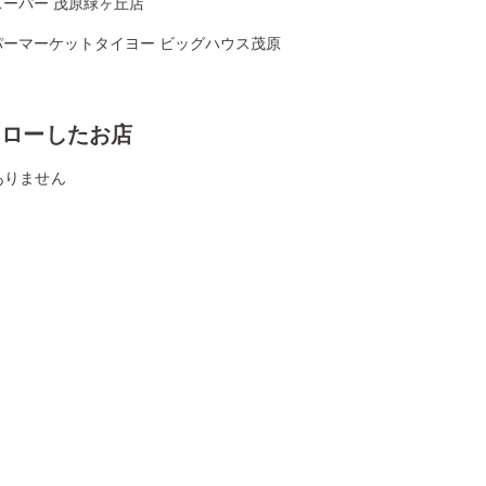
スーパー 茂原緑ヶ丘店
パーマーケットタイヨー ビッグハウス茂原
ォローしたお店
ありません