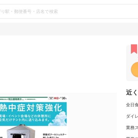
近
全日
ダイ
業務ス