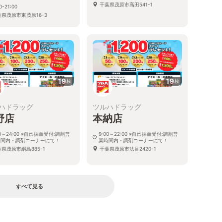
千葉県茂原市高田541-1
0-21:00
葉県茂原市東茂原16-3
19
19
枚
枚
ハドラッグ
ツルハドラッグ
野店
本納店
00～24:00 ※自己採血受付:調剤営
9:00～22:00 ※自己採血受付:調剤営
時間内・調剤コーナーにて！
業時間内・調剤コーナーにて！
県茂原市綱島885-1
千葉県茂原市法目2420-1
すべて見る