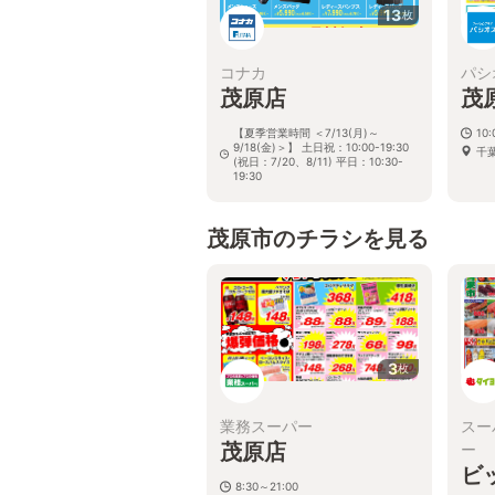
13
枚
コナカ
パシ
茂原店
茂
【夏季営業時間 ＜7/13(月)～
10:
9/18(金)＞】 土日祝：10:00-19:30
千葉
(祝日：7/20、8/11) 平日：10:30-
19:30
千葉県茂原市高師1708
茂原市のチラシを見る
3
枚
業務スーパー
スー
茂原店
ー
ビ
8:30～21:00