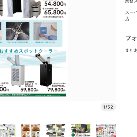
業務
スー
店
フ
まだ
1/52