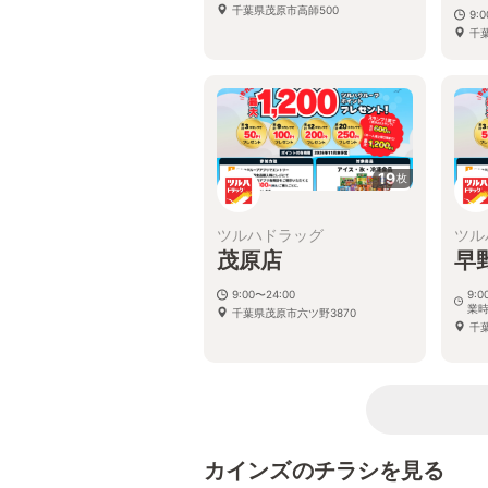
千葉県茂原市高師500
9:0
千
19
枚
ツルハドラッグ
ツル
茂原店
早
9:00〜24:00
9:
業
千葉県茂原市六ツ野3870
千葉
カインズのチラシを見る