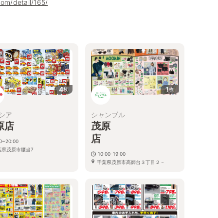
com/detail/165/
4
1
枚
枚
シア
シャンブル
原店
茂原
0~20:00
葉県茂原市腰当7
10:00-19:00
千葉県茂原市高師台３丁目２－
９