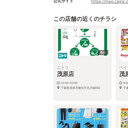
公式サイト
https://map.cainz.
この店舗の近くのチラシ
5
枚
ニトリ
ベイ
茂原店
茂
10:00-20:00
9:0
千葉県茂原市腰当字北川端692
千