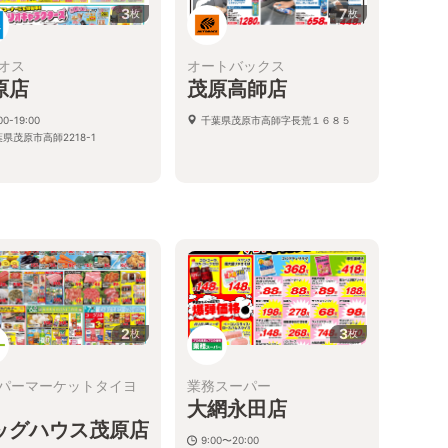
3
7
枚
枚
オス
オートバックス
原店
茂原高師店
00-19:00
千葉県茂原市高師字長荒１６８５
県茂原市高師2218-1
2
3
枚
枚
パーマーケットタイヨ
業務スーパー
大網永田店
ッグハウス茂原店
9:00〜20:00