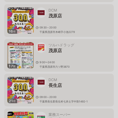
DCM
茂原店
09:30～20:00
16
枚
千葉県茂原市木崎字小池2279
ツルハドラッグ
茂原店
9:00〜24:00
17
枚
千葉県茂原市六ツ野3870
DCM
長生店
09:00～20:00
21
枚
千葉県長生郡長生村七井土字中割1492-1
業務スーパー