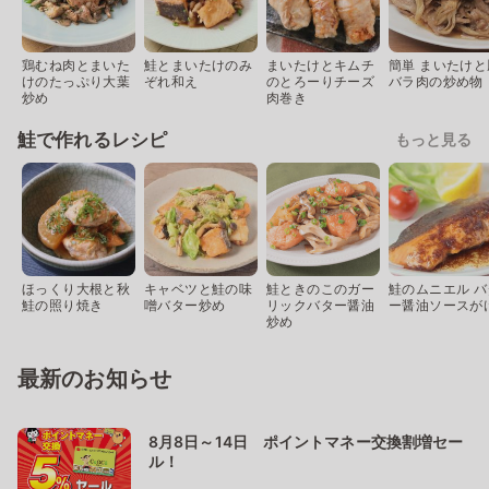
鶏むね肉とまいた
鮭とまいたけのみ
まいたけとキムチ
簡単 まいたけと
けのたっぷり大葉
ぞれ和え
のとろーりチーズ
バラ肉の炒め物
炒め
肉巻き
鮭で作れるレシピ
もっと見る
ほっくり大根と秋
キャベツと鮭の味
鮭ときのこのガー
鮭のムニエル バ
鮭の照り焼き
噌バター炒め
リックバター醤油
ー醤油ソースが
炒め
最新のお知らせ
8月8日～14日 ポイントマネー交換割増セー
ル！