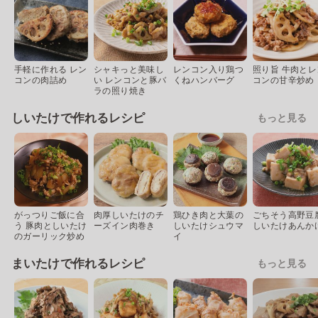
手軽に作れる レン
シャキっと美味し
レンコン入り鶏つ
照り旨 牛肉とレ
コンの肉詰め
い レンコンと豚バ
くねハンバーグ
コンの甘辛炒め
ラの照り焼き
しいたけで作れるレシピ
もっと見る
がっつりご飯に合
肉厚しいたけのチ
鶏ひき肉と大葉の
ごちそう高野豆
う 豚肉としいたけ
ーズイン肉巻き
しいたけシュウマ
しいたけあんか
のガーリック炒め
イ
まいたけで作れるレシピ
もっと見る