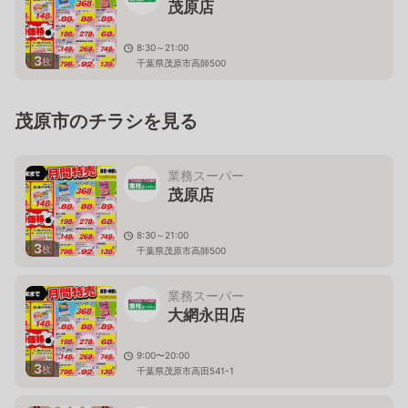
茂原店
8:30～21:00
3
枚
千葉県茂原市高師500
茂原市のチラシを見る
業務スーパー
茂原店
8:30～21:00
3
枚
千葉県茂原市高師500
業務スーパー
大網永田店
9:00〜20:00
3
枚
千葉県茂原市高田541-1