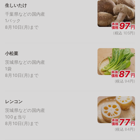
生しいたけ
千葉県などの国内産
1パック
97
本体
8月10日(月)まで
円
価格
(税込 105円)
小松菜
茨城県などの国内産
1袋
87
本体
8月10日(月)まで
円
価格
(税込 94円)
レンコン
茨城県などの国内産
100ｇ当り
77
本体
8月10日(月)まで
円
価格
(税込 84円)