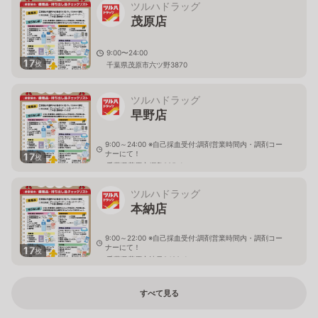
ツルハドラッグ
茂原店
9:00〜24:00
17
枚
千葉県茂原市六ツ野3870
ツルハドラッグ
早野店
9:00～24:00 ※自己採血受付:調剤営業時間内・調剤コー
ナーにて！
17
枚
千葉県茂原市綱島885-1
ツルハドラッグ
本納店
9:00～22:00 ※自己採血受付:調剤営業時間内・調剤コー
ナーにて！
17
枚
千葉県茂原市法目2420-1
すべて見る