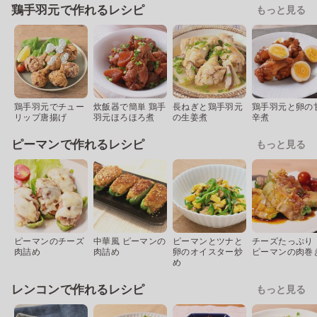
鶏手羽元で作れるレシピ
もっと見る
鶏手羽元でチュー
炊飯器で簡単 鶏手
長ねぎと鶏手羽元
鶏手羽元と卵の
リップ唐揚げ
羽元ほろほろ煮
の生姜煮
辛煮
ピーマンで作れるレシピ
もっと見る
ピーマンのチーズ
中華風 ピーマンの
ピーマンとツナと
チーズたっぷり
肉詰め
肉詰め
卵のオイスター炒
ピーマンの肉巻
め
レンコンで作れるレシピ
もっと見る