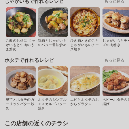
じゃがいもで作れるレシピ
もっと見る
ご飯のお供に じゃ
鶏肉とじゃがいも
ひき肉ときのこと
じゃがいもとチ
がいもと牛肉のう
のバター醤油炒め
じゃがいものチー
ズの肉巻き
ま炒め
ズ焼き
ホタテで作れるレシピ
もっと見る
里芋とホタテのガ
ホタテのシンプル
エビとホタテのお
ベビーホタテの
ーリックバター炒
エスカルゴバター
からグラタン
揚げ
め
焼き
この店舗の近くのチラシ