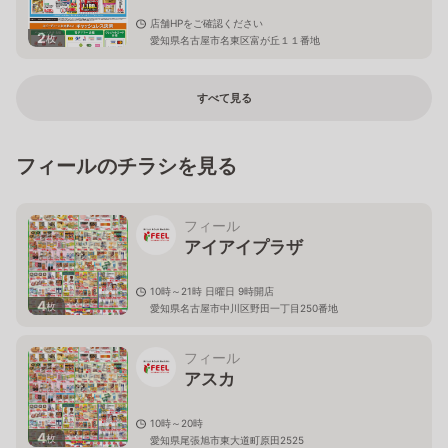
店舗HPをご確認ください
2
枚
愛知県名古屋市名東区富が丘１１番地
すべて見る
フィールのチラシを見る
フィール
アイアイプラザ
10時～21時 日曜日 9時開店
4
枚
愛知県名古屋市中川区野田一丁目250番地
フィール
アスカ
10時～20時
4
枚
愛知県尾張旭市東大道町原田2525