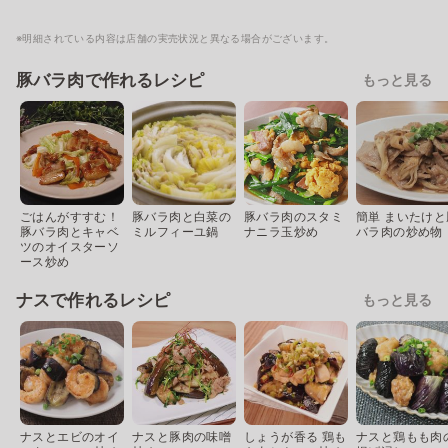
※明細されている内容は店舗の実売状況と異なる場合がございます。
豚バラ肉で作れるレシピ
もっと見る
ごはんがすすむ！
豚バラ肉と白菜の
豚バラ肉のスタミ
簡単 まいたけと
豚バラ肉とキャベ
ミルフィーユ鍋
ナニラ玉炒め
バラ肉の炒め物
ツのオイスターソ
ース炒め
ナスで作れるレシピ
もっと見る
ナスとエビのオイ
ナスと豚肉の味噌
しょうが香る 鶏も
ナスと鶏もも肉