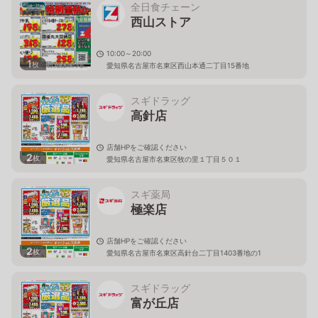
全日食チェーン
西山ストア
10:00～20:00
1
枚
愛知県名古屋市名東区西山本通二丁目15番地
スギドラッグ
高針店
店舗HPをご確認ください
2
枚
愛知県名古屋市名東区牧の里１丁目５０１
スギ薬局
極楽店
店舗HPをご確認ください
2
枚
愛知県名古屋市名東区高針台二丁目1403番地の1
スギドラッグ
富が丘店