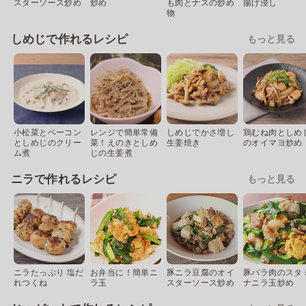
スターソース炒め
炒め
も肉とナスの炒め
揚げ浸し
物
しめじで作れるレシピ
もっと見る
小松菜とベーコン
レンジで簡単常備
しめじでかさ増し
鶏むね肉としめ
としめじのクリー
菜！えのきとしめ
生姜焼き
のオイマヨ炒め
ム煮
じの生姜煮
ニラで作れるレシピ
もっと見る
ニラたっぷり 塩だ
お弁当に！簡単ニ
豚ニラ豆腐のオイ
豚バラ肉のスタ
れつくね
ラ玉
スターソース炒め
ナニラ玉炒め