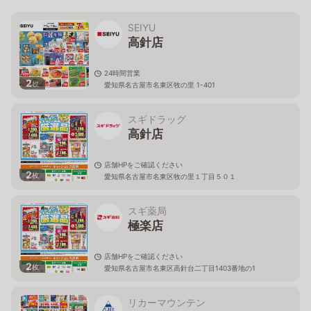
SEIYU
高針店
24時間営業
2
枚
愛知県名古屋市名東区牧の里 1-401
スギドラッグ
高針店
店舗HPをご確認ください
2
枚
愛知県名古屋市名東区牧の里１丁目５０１
スギ薬局
極楽店
店舗HPをご確認ください
2
枚
愛知県名古屋市名東区高針台二丁目1403番地の1
リカーマウンテン