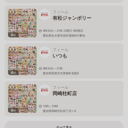
フィール
有松ジャンボリー
9時30分～21時 日曜日 9時開店
4
枚
愛知県名古屋市緑区南陵601番地
フィール
いつも
9時30分～21時
4
枚
愛知県西尾市矢曽根町長配8
フィール
岡崎柱町店
10時～20時
4
枚
愛知県岡崎市柱四丁目1-8
すべて見る