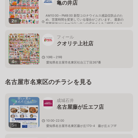
亀の井店
AM10:00～PM8:00 新型コロナウイルス感染症防止のた
め、営業時間を変更している場合がございます。 最新の
2
枚
営業状況はリカーマウンテン公式サイトをご確認くださ
い。
愛知県名古屋市名東区亀の井二丁目151
フィール
クオリテ上社店
10時～21時
4
枚
愛知県名古屋市名東区社台三丁目267番
名古屋市名東区のチラシを見る
成城石井
名古屋藤が丘エフ店
10:00-22:00
5
枚
愛知県名古屋市名東区藤が丘170-4 藤が丘エフ1F