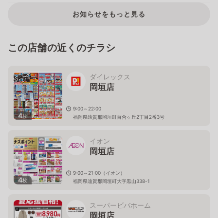
お知らせをもっと見る
この店舗の近くのチラシ
ダイレックス
岡垣店
9:00～22:00
4
枚
福岡県遠賀郡岡垣町百合ヶ丘2丁目2番3号
イオン
岡垣店
9:00～21:00（イオン）
4
枚
福岡県遠賀郡岡垣町大字黒山338-1
スーパービバホーム
岡垣店