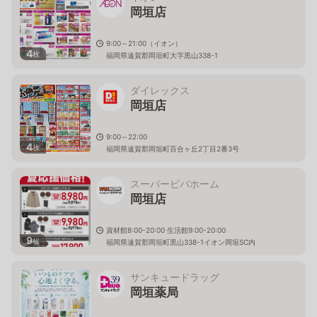
岡垣店
9:00～21:00（イオン）
4
枚
福岡県遠賀郡岡垣町大字黒山338-1
ダイレックス
岡垣店
9:00～22:00
4
枚
福岡県遠賀郡岡垣町百合ヶ丘2丁目2番3号
スーパービバホーム
岡垣店
資材館8:00-20:00 生活館9:00-20:00
9
枚
福岡県遠賀郡岡垣町黒山338-1イオン岡垣SC内
サンキュードラッグ
岡垣薬局