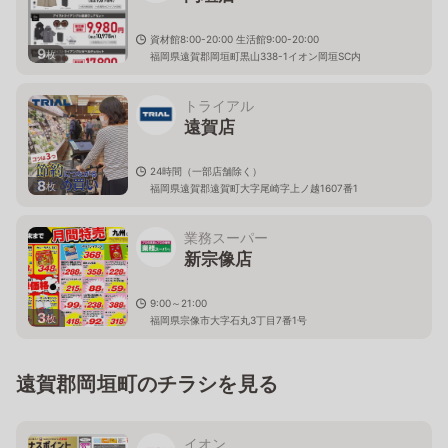
資材館8:00-20:00 生活館9:00-20:00
9
枚
福岡県遠賀郡岡垣町黒山338-1イオン岡垣SC内
トライアル
遠賀店
24時間（一部店舗除く）
8
枚
福岡県遠賀郡遠賀町大字尾崎字上ノ越1607番1
業務スーパー
新宗像店
9:00～21:00
3
枚
福岡県宗像市大字石丸3丁目7番1号
遠賀郡岡垣町のチラシを見る
イオン