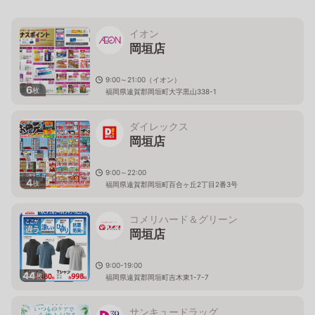
イオン
岡垣店
9:00～21:00（イオン）
6
枚
福岡県遠賀郡岡垣町大字黒山338-1
ダイレックス
岡垣店
9:00～22:00
4
枚
福岡県遠賀郡岡垣町百合ヶ丘2丁目2番3号
コメリハード＆グリーン
岡垣店
9:00-19:00
44
枚
福岡県遠賀郡岡垣町吉木東1-7-7
サンキュードラッグ