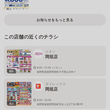
お知らせをもっと見る
この店舗の近くのチラシ
イオン
岡垣店
9:00～21:00（イオン）
6
枚
福岡県遠賀郡岡垣町大字黒山338-1
ダイレックス
岡垣店
9:00～22:00
4
枚
福岡県遠賀郡岡垣町百合ヶ丘2丁目2番3号