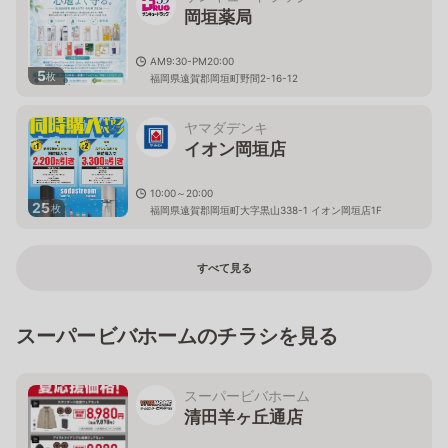
岡垣薬局
AM9:30-PM20:00
5
枚
福岡県遠賀郡岡垣町野間2-16-12
ヤマダデンキ
イオン岡垣店
10:00～20:00
25
枚
福岡県遠賀郡岡垣町大字黒山338-1 イオン岡垣店1F
すべて見る
スーパービバホームのチラシを見る
スーパービバホーム
清田羊ヶ丘通店