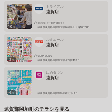
トライアル
遠賀店
24時間（一部店舗除く）
10
枚
福岡県遠賀郡遠賀町大字尾崎字上ノ越1607番1
ルミエール
遠賀店
9:00〜20:00
2
枚
福岡県遠賀郡遠賀町大字今古賀499-1
ゆめタウン
遠賀店
6
枚
福岡県遠賀郡遠賀町松の本1丁目1-1
遠賀郡岡垣町のチラシを見る