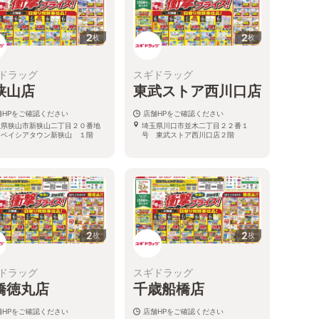
2
2
枚
枚
ドラッグ
スギドラッグ
狭山店
東武ストア西川口店
舗HPをご確認ください
店舗HPをご確認ください
玉県狭山市新狭山二丁目２０番地
埼玉県川口市並木二丁目２２番１
 ベイシアタウン新狭山 １階
号 東武ストア西川口店２階
2
2
枚
枚
ドラッグ
スギドラッグ
橋徳丸店
千歳船橋店
舗HPをご確認ください
店舗HPをご確認ください