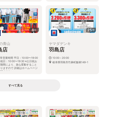
阜県羽島市小熊町島2丁目9番地
8
25
枚
枚
の青山
ヤマダデンキ
島店
羽島店
常営業時間 平日：10:00〜19:00
10:00～20:00
祝日：10:00〜19:30 ※土日祝お
岐阜県羽島市竹鼻町飯柄149-1
び期間により、急な変動すること
ありますので 詳細はホームページ
確認ください
阜県羽島市竹鼻町丸の内一丁目13
地
すべて見る
る