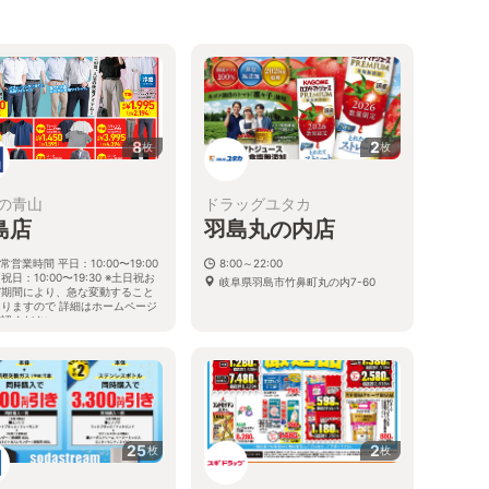
8
2
枚
枚
の青山
ドラッグユタカ
島店
羽島丸の内店
常営業時間 平日：10:00〜19:00
8:00～22:00
祝日：10:00〜19:30 ※土日祝お
岐阜県羽島市竹鼻町丸の内7-60
び期間により、急な変動すること
ありますので 詳細はホームページ
確認ください
阜県羽島市竹鼻町丸の内一丁目13
地
25
2
枚
枚