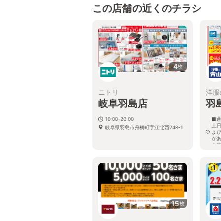
この店舗の近くのチラシ
4
枚
ニトリ
洋服
岐阜羽島店
羽
10:00-20:00
■通
土日
岐阜県羽島市舟橋町字江北西248-1
よ
が
を
岐
番
15
枚