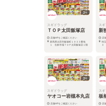
2
枚
スギドラッグ
スギ
ＴＯＰ太田飯塚店
新
店舗HPをご確認ください
店
群馬県太田市飯塚町１９３３番地
埼
１ 生鮮市場ＴＯＰ太田飯塚店１階
３
2
枚
スギドラッグ
スギ
ヤオコー岩槻本丸店
板
店舗HPをご確認ください
店