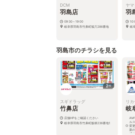
DCM
ヤマ
羽島店
羽
09:30～19:00
10
岐阜県羽島市竹鼻町狐穴286番地
岐
羽島市のチラシを見る
2
枚
スギドラッグ
リカ
竹鼻店
岐
店舗HPをご確認ください
AM
ル
岐阜県羽島市竹鼻町飯柄236番地1
変
新
式