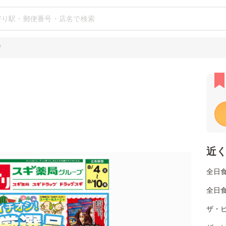
店
近
全日
全日
ザ・