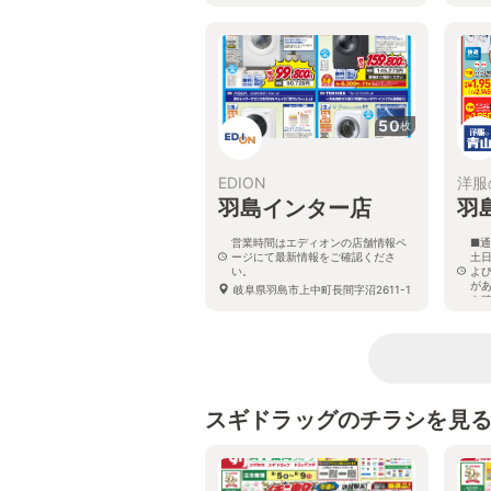
岐
50
枚
EDION
洋服
羽島インター店
羽
営業時間はエディオンの店舗情報ペ
■通
ージにて最新情報をご確認くださ
土日
い。
よ
が
岐阜県羽島市上中町長間字沼2611-1
を
岐
番
スギドラッグのチラシを見