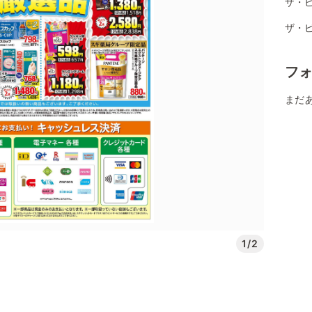
ザ・
ザ・
フ
まだ
1/2