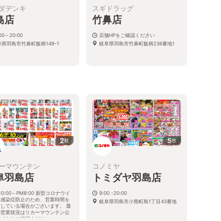
ダデンキ
スギドラッグ
島店
竹鼻店
:00～20:00
店舗HPをご確認ください
阜県羽島市竹鼻町飯柄149-1
岐阜県羽島市竹鼻町飯柄236番地1
2
5
枚
枚
ーマウンテン
コノミヤ
阜羽島店
トミダヤ羽島店
10:00～PM8:00 新型コロナウイ
9:00 -20:00
ス感染症防止のため、営業時間を
岐阜県羽島市小熊町島1丁目43番地
更している場合がございます。 最
の営業状況はリカーマウンテン公
サイトをご確認ください。