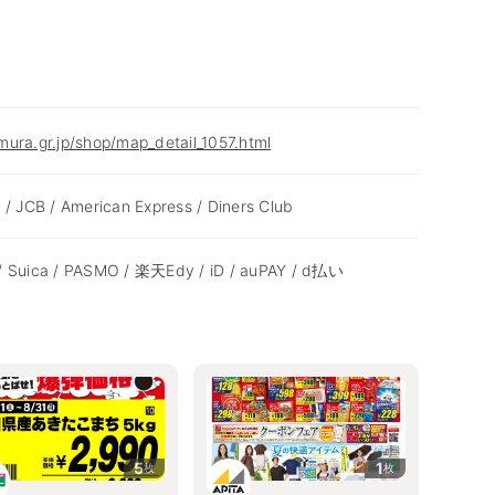
ura.gr.jp/shop/map_detail_1057.html
 / JCB / American Express / Diners Club
/ Suica / PASMO / 楽天Edy / iD / auPAY / d払い
5
1
枚
枚