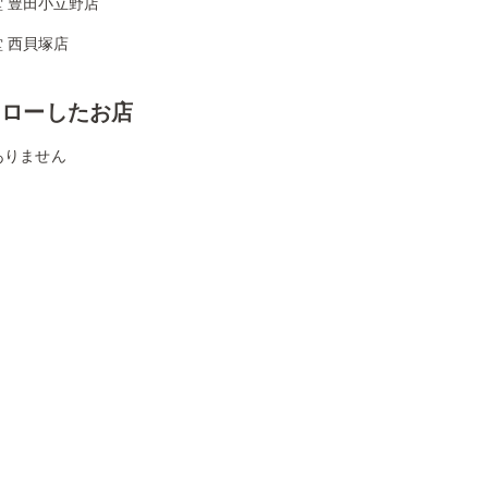
 豊田小立野店
 西貝塚店
ォローしたお店
ありません