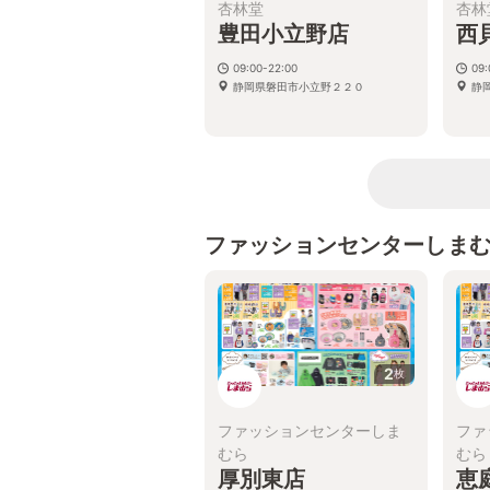
杏林堂
杏林
豊田小立野店
西
09:00-22:00
09:
静岡県磐田市小立野２２０
静
ファッションセンターしま
2
枚
ファッションセンターしま
ファ
むら
むら
厚別東店
恵