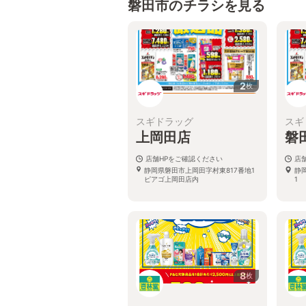
磐田市のチラシを見る
2
枚
スギドラッグ
スギ
上岡田店
磐
店舗HPをご確認ください
店
静岡県磐田市上岡田字村東817番地1
静
ピアゴ上岡田店内
1
8
枚