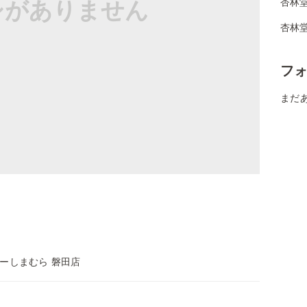
シがありません
杏林堂
杏林堂
フ
まだ
ーしまむら 磐田店