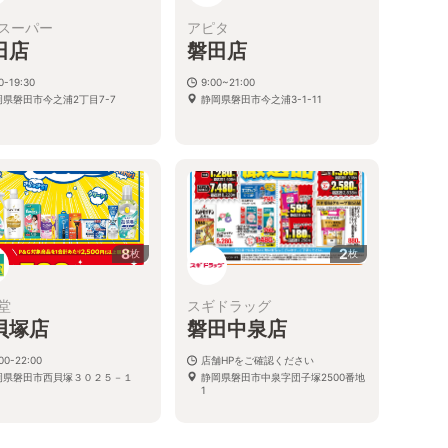
スーパー
アピタ
田店
磐田店
0-19:30
9:00~21:00
岡県磐田市今之浦2丁目7-7
静岡県磐田市今之浦3-1-11
8
2
枚
枚
堂
スギドラッグ
貝塚店
磐田中泉店
00-22:00
店舗HPをご確認ください
岡県磐田市西貝塚３０２５－１
静岡県磐田市中泉字団子塚2500番地
1