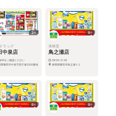
2
8
枚
枚
ドラッグ
杏林堂
田中泉店
鳥之瀬店
舗HPをご確認ください
09:00-21:45
岡県磐田市中泉字団子塚2500番地
静岡県磐田市鳥之瀬５２
8
8
枚
枚