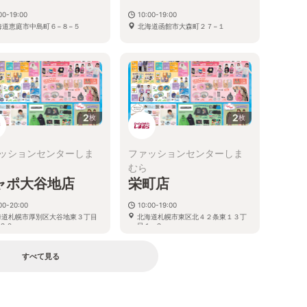
00-19:00
10:00-19:00
海道恵庭市中島町６−８−５
北海道函館市大森町２７−１
2
2
枚
枚
ッションセンターしま
ファッションセンターしま
むら
ャポ大谷地店
栄町店
00-20:00
10:00-19:00
海道札幌市厚別区大谷地東３丁目
北海道札幌市東区北４２条東１３丁
２０
目１−２
すべて見る