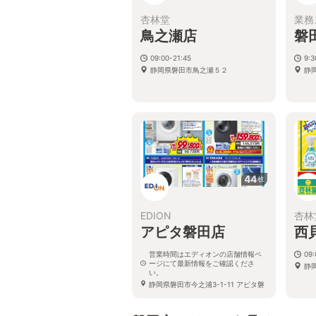
杏林堂
業務
鳥之瀬店
磐
09:00-21:45
9:3
静岡県磐田市鳥之瀬５２
静
44
枚
EDION
杏林
アピタ磐田店
西
営業時間はエディオンの店舗情報ペ
09:
ージにて最新情報をご確認くださ
静
い。
静岡県磐田市今之浦3-1-11 アピタ磐
田店１F