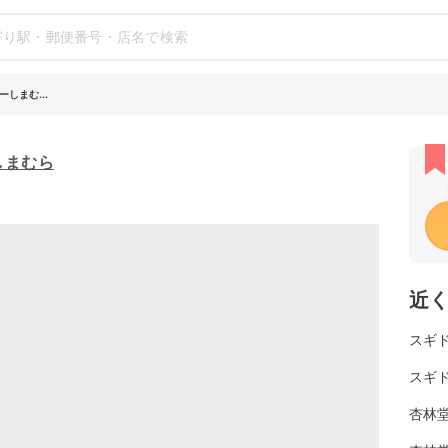
しまむ...
しまむら
近
スギ
スギ
杏林堂