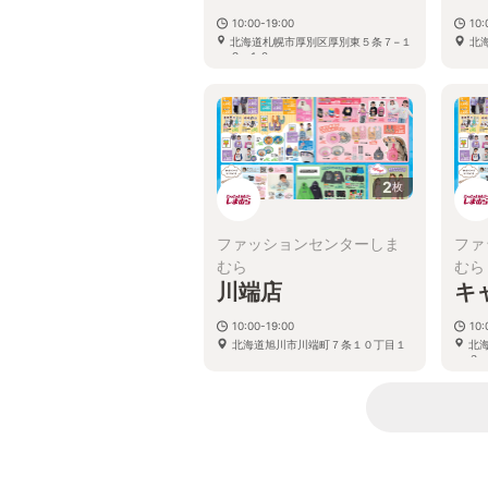
10:00-19:00
10:
北海道札幌市厚別区厚別東５条７−１
北
２−１０
2
枚
ファッションセンターしま
ファ
むら
むら
川端店
キ
10:00-19:00
10:
北海道旭川市川端町７条１０丁目１
北
３−