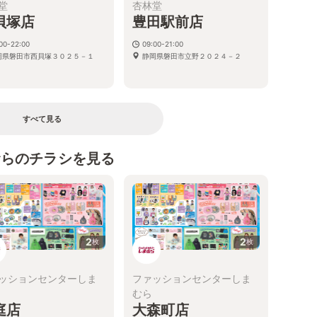
堂
杏林堂
貝塚店
豊田駅前店
00-22:00
09:00-21:00
岡県磐田市西貝塚３０２５－１
静岡県磐田市立野２０２４－２
すべて見る
むらのチラシを見る
2
2
枚
枚
ッションセンターしま
ファッションセンターしま
むら
庭店
大森町店