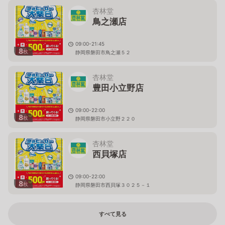
杏林堂
鳥之瀬店
09:00-21:45
8
枚
静岡県磐田市鳥之瀬５２
杏林堂
豊田小立野店
09:00-22:00
8
枚
静岡県磐田市小立野２２０
杏林堂
西貝塚店
09:00-22:00
8
枚
静岡県磐田市西貝塚３０２５－１
すべて見る