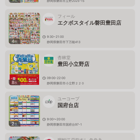
枚
静岡県磐田市立野2025-15
フィール
エクボスタイル磐田豊田店
9:30~21:00
4
枚
静岡県磐田市下万能413
杏林堂
豊田小立野店
09:00-22:00
8
枚
静岡県磐田市小立野２２０
ユーコープ
国府台店
9:00〜20:00
2
枚
静岡県磐田市国府台97-1
廻鮮江戸前すし 魚魚丸