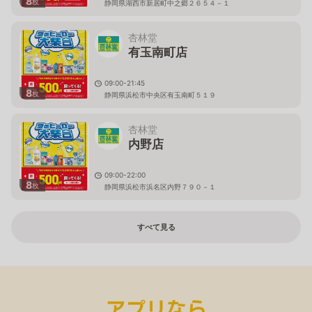
8
枚
静岡県湖西市新居町中之郷２６５４－１
杏林堂
有玉南町店
09:00-21:45
8
枚
静岡県浜松市中央区有玉南町５１９
杏林堂
内野店
09:00-22:00
8
枚
静岡県浜松市浜名区内野７９０－１
すべて見る