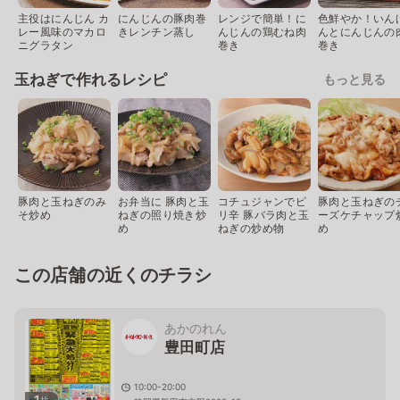
主役はにんじん カ
にんじんの豚肉巻
レンジで簡単！に
色鮮やか！いん
レー風味のマカロ
きレンチン蒸し
んじんの鶏むね肉
んとにんじんの
ニグラタン
巻き
巻き
玉ねぎで作れるレシピ
もっと見る
豚肉と玉ねぎのみ
お弁当に 豚肉と玉
コチュジャンでピ
豚肉と玉ねぎの
そ炒め
ねぎの照り焼き炒
リ辛 豚バラ肉と玉
ーズケチャップ
め
ねぎの炒め物
め
この店舗の近くのチラシ
あかのれん
豊田町店
10:00-20:00
1