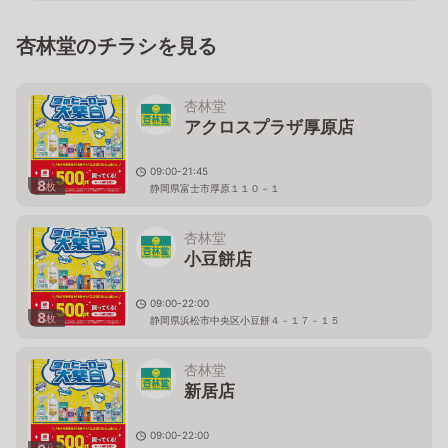
杏林堂のチラシを見る
杏林堂
アクロスプラザ厚原店
09:00-21:45
8
枚
静岡県富士市厚原１１０－１
杏林堂
小豆餅店
09:00-22:00
8
枚
静岡県浜松市中央区小豆餅４－１７－１５
杏林堂
新居店
09:00-22:00