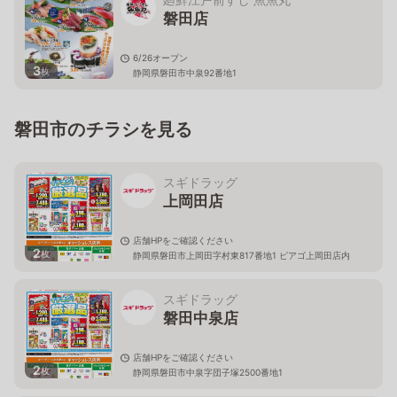
磐田店
6/26オープン
3
枚
静岡県磐田市中泉92番地1
磐田市のチラシを見る
スギドラッグ
上岡田店
店舗HPをご確認ください
2
枚
静岡県磐田市上岡田字村東817番地1 ピアゴ上岡田店内
スギドラッグ
磐田中泉店
店舗HPをご確認ください
2
枚
静岡県磐田市中泉字団子塚2500番地1