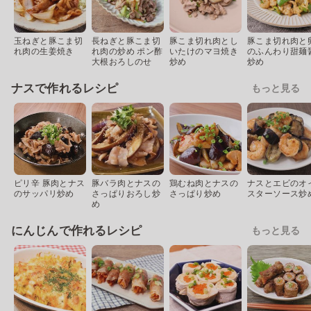
玉ねぎと豚こま切
長ねぎと豚こま切
豚こま切れ肉とし
豚こま切れ肉と
れ肉の生姜焼き
れ肉の炒め ポン酢
いたけのマヨ焼き
のふんわり甜麺
大根おろしのせ
炒め
炒め
ナスで作れるレシピ
もっと見る
ピリ辛 豚肉とナス
豚バラ肉とナスの
鶏むね肉とナスの
ナスとエビのオ
のサッパリ炒め
さっぱりおろし炒
さっぱり炒め
スターソース炒
め
にんじんで作れるレシピ
もっと見る