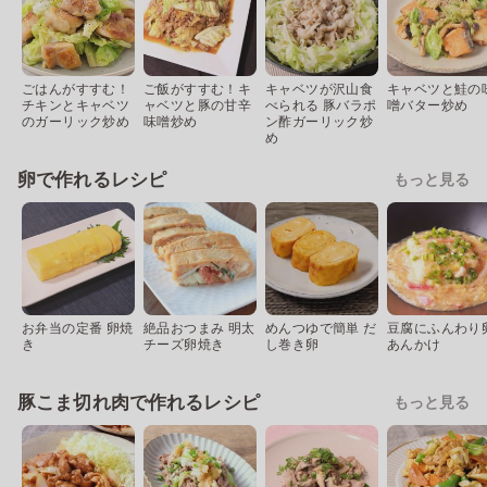
ごはんがすすむ！
ご飯がすすむ！キ
キャベツが沢山食
キャベツと鮭の
チキンとキャベツ
ャベツと豚の甘辛
べられる 豚バラポ
噌バター炒め
のガーリック炒め
味噌炒め
ン酢ガーリック炒
め
卵で作れるレシピ
もっと見る
お弁当の定番 卵焼
絶品おつまみ 明太
めんつゆで簡単 だ
豆腐にふんわり
き
チーズ卵焼き
し巻き卵
あんかけ
豚こま切れ肉で作れるレシピ
もっと見る