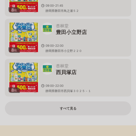
09:00-21:45
8
枚
静岡県磐田市鳥之瀬５２
杏林堂
豊田小立野店
09:00-22:00
8
枚
静岡県磐田市小立野２２０
杏林堂
西貝塚店
09:00-22:00
8
枚
静岡県磐田市西貝塚３０２５－１
すべて見る