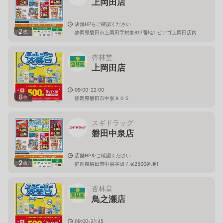
上岡田店
店舗HPをご確認ください
2
枚
静岡県磐田市上岡田字村東817番地1 ピアゴ上岡田店内
杏林堂
上岡田店
09:00-22:00
8
枚
静岡県磐田市中泉８０５
スギドラッグ
磐田中泉店
店舗HPをご確認ください
2
枚
静岡県磐田市中泉字団子塚2500番地1
杏林堂
鳥之瀬店
09:00-21:45