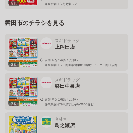
8
枚
静岡県磐田市鳥之瀬５２
磐田市のチラシを見る
スギドラッグ
上岡田店
店舗HPをご確認ください
2
枚
静岡県磐田市上岡田字村東817番地1 ピアゴ上岡田店内
スギドラッグ
磐田中泉店
店舗HPをご確認ください
2
枚
静岡県磐田市中泉字団子塚2500番地1
杏林堂
鳥之瀬店