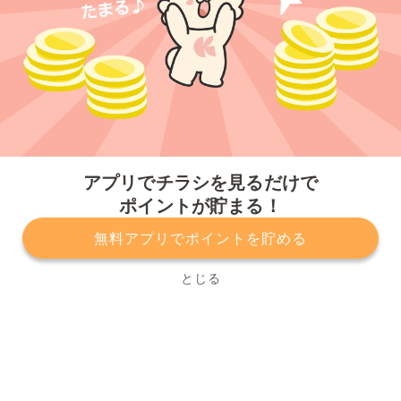
今すぐアプリをダウンロードする
アプリでチラシを見るだけで
ポイントが貯まる！
無料アプリでポイントを貯める
プライバシーポリシー
利用規約
運営会社
サービスに関してのお問い合わせ
チラシ掲載をお考えの方
とじる
Copyright© Kurashiru, Inc. All Rights Reserved.