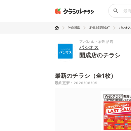
神奈川県
足柄上郡開成町
パシオス
アパレル・衣料品店
パシオス
開成店のチラシ
最新のチラシ（全1枚）
最終更新：2026/08/05