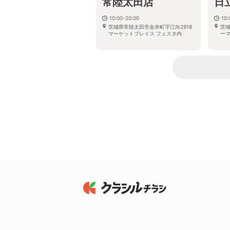
常陸太田店
日
10:00-20:00
10:
茨城県常陸太田市金井町字江向2918
茨城
マーケットプレイス フェスタ内
ー