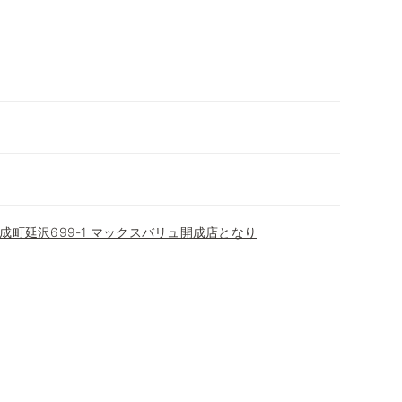
成町延沢699-1 マックスバリュ開成店となり