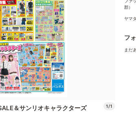
ファ
郡）
ヤマダ
フ
まだ
1/1
SALE＆サンリオキャラクターズ