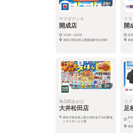
26
枚
ヤマダデンキ
ドラ
開成店
開
10:00～20:00
9:
神奈川県足柄上郡開成町宮台398
神
2
枚
食品館あおば
コメ
大井松田店
足
神奈川県足柄上郡大井町金子343番地
9:
ミマスモール１階
～
神