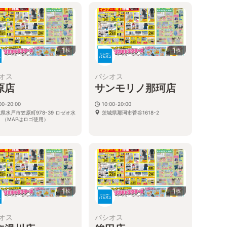
1
1
枚
枚
オス
パシオス
原店
サンモリノ那珂店
00-20:00
10:00-20:00
県水戸市笠原町978-39 ロゼオ水
茨城県那珂市菅谷1618-2
 （MAPはロゴ使用）
1
1
枚
枚
オス
パシオス