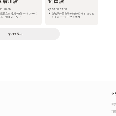
立滑川店
鉾田店
00-20:00
10:00-19:00
県日立市滑川本町5-4-1 スーパ
茨城県鉾田市塔ヶ崎1017-1 ショッピ
マルト滑川店となり
ングガーデンアクロス内
すべて見る
ク
運
利