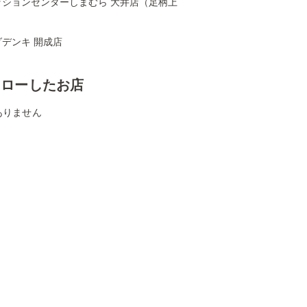
ッションセンターしまむら 大井店（足柄上
デンキ 開成店
ォローしたお店
ありません