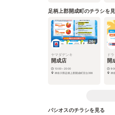
足柄上郡開成町のチラシを
26
枚
ヤマダデンキ
ドラ
開成店
開
10:00～20:00
9:
神奈川県足柄上郡開成町宮台398
神
パシオスのチラシを見る