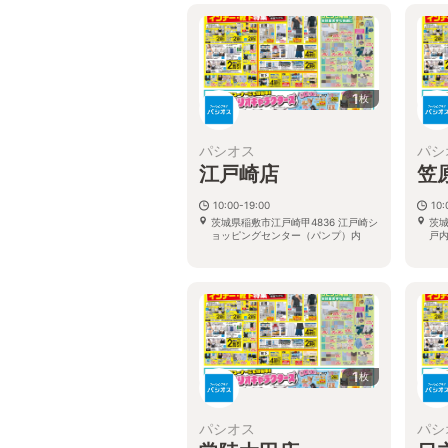
1
枚
パシオス
パシ
江戸崎店
笠
10:00-19:00
10:
茨城県稲敷市江戸崎甲4836 江戸崎シ
茨城
ョッピングセンター（パンプ）内
戸内
1
枚
パシオス
パシ