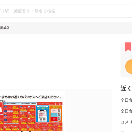
 開成店
近
全日
全日
コメ