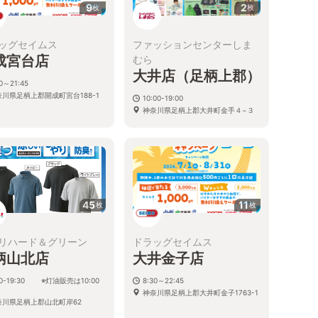
9
2
枚
枚
ッグセイムス
ファッションセンターしま
成宮台店
むら
大井店（足柄上郡）
00～21:45
奈川県足柄上郡開成町宮台188-1
10:00-19:00
神奈川県足柄上郡大井町金手４−３
45
11
枚
枚
リハード＆グリーン
ドラッグセイムス
柄山北店
大井金子店
00-19:30 ※灯油販売は10:00
8:30～22:45
神奈川県足柄上郡大井町金子1763-1
奈川県足柄上郡山北町岸62