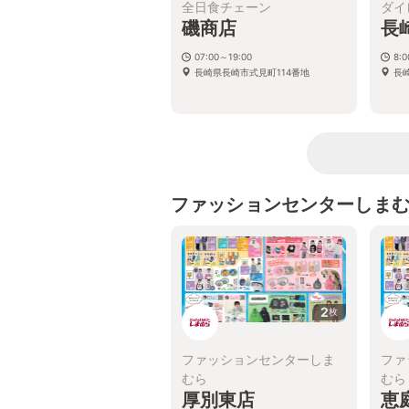
全日食チェーン
ダイ
磯商店
長
07:00～19:00
8:
長崎県長崎市式見町114番地
長
ファッションセンターしま
2
枚
ファッションセンターしま
ファ
むら
むら
厚別東店
恵