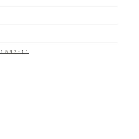
１５９７−１１