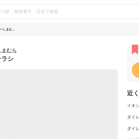
しまむ...
しまむら
チラシ
近
イオン
ダイレ
ダイレ