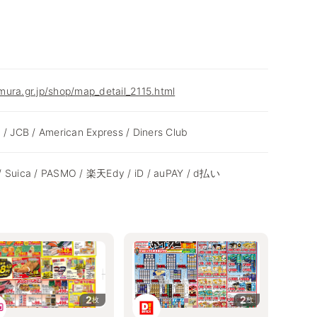
ura.gr.jp/shop/map_detail_2115.html
 / JCB / American Express / Diners Club
/ Suica / PASMO / 楽天Edy / iD / auPAY / d払い
2
2
枚
枚