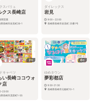
クスバリュ
ダイレックス
ルクス長崎店
岩見
4時間営業
9:00～22:00
崎県長崎市岩見町26-1
長崎県長崎市岩見町 25番1号
2
6
枚
枚
ドキャベツ
ゆめタウン
らい長崎ココウォ
夢彩都店
ク店
9:30-21:30
長崎県長崎市元船町10−1
0-23:00
崎県長崎市茂里町1-55