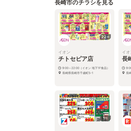
長崎市のチラシを見る
22
枚
イオン
イオ
チトセピア店
長
9:00～22:00（イオン 地下1F食品）
9:
長崎県長崎市千歳町5-1
長
1
枚