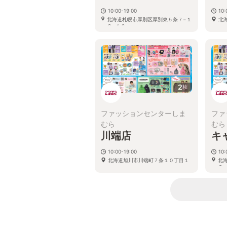
10:00-19:00
10:
北海道札幌市厚別区厚別東５条７−１
北
２−１０
2
枚
ファッションセンターしま
ファ
むら
むら
川端店
キ
10:00-19:00
10:
北海道旭川市川端町７条１０丁目１
北
３−