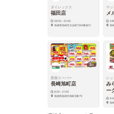
ダイレックス
マッ
福田店
メ
09:00～22:00
2
長崎県長崎市大浜町1594番地12
長
3
枚
業務スーパー
レッ
長崎旭町店
み
ー
9:00～21:00
長崎県長崎市旭町5番1号
9:0
長