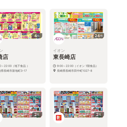
4
24
枚
枚
ン
イオン
崎店
東長崎店
00～22:00（地下食品 ）
9:00～22:00（イオン 1階食品）
崎県長崎市新地町3-17
長崎県長崎市田中町1027-8
2
2
枚
枚