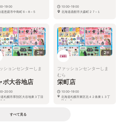
00-19:00
10:00-19:00
海道恵庭市中島町６−８−５
北海道函館市大森町２７−１
2
2
枚
枚
ッションセンターしま
ファッションセンターしま
むら
ャポ大谷地店
栄町店
00-20:00
10:00-19:00
海道札幌市厚別区大谷地東３丁目
北海道札幌市東区北４２条東１３丁
２０
目１−２
すべて見る