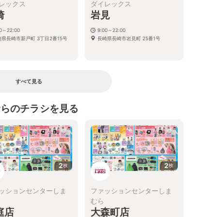
レックス
ダイレックス
崎
岩見
00～22:00
9:00～22:00
崎県長崎市新戸町 3丁目2番15号
長崎県長崎市岩見町 25番1号
すべて見る
むらのチラシを見る
2
2
枚
枚
ッションセンターしま
ファッションセンターしま
むら
庭店
大森町店