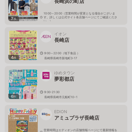
長崎浜の町店
10:00～20:00（営業時間が変更となる場合がございま
す。詳しくは公式サイト各店舗ページにてご確認くださ
7
枚
い。）
長崎県長崎市銅座町5-4
イオン
長崎店
9:00～22:00（地下食品 ）
4
枚
長崎県長崎市新地町3-17
ゆめタウン
夢彩都店
9:30-21:30
6
枚
長崎県長崎市元船町10−1
EDION
アミュプラザ長崎店
営業時間はエディオンの店舗情報ページにて最新情報を