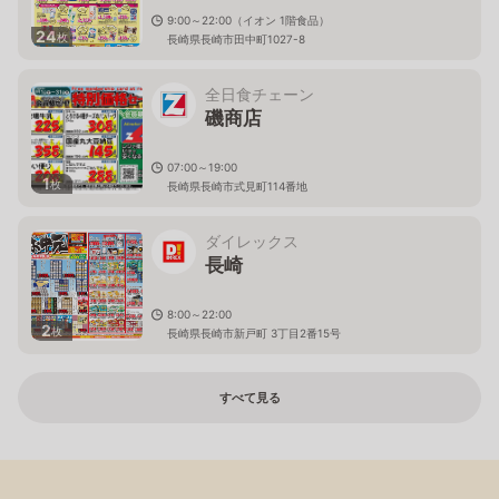
9:00～22:00（イオン 1階食品）
24
枚
長崎県長崎市田中町1027-8
全日食チェーン
磯商店
07:00～19:00
1
枚
長崎県長崎市式見町114番地
ダイレックス
長崎
8:00～22:00
2
枚
長崎県長崎市新戸町 3丁目2番15号
すべて見る