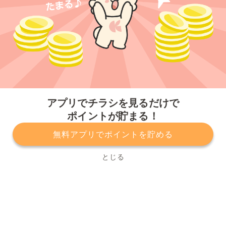
今すぐアプリをダウンロードする
アプリでチラシを見るだけで
ポイントが貯まる！
無料アプリでポイントを貯める
プライバシーポリシー
利用規約
運営会社
サービスに関してのお問い合わせ
チラシ掲載をお考えの方
とじる
Copyright© Kurashiru, Inc. All Rights Reserved.