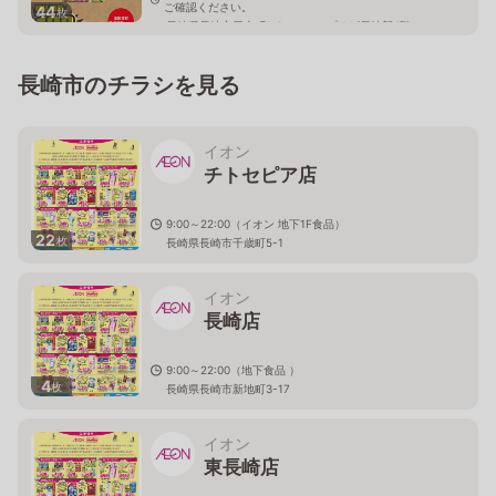
ご確認ください。
44
枚
長崎県長崎市尾上町1-1 アミュプラザ長崎新4階
長崎市のチラシを見る
イオン
チトセピア店
9:00～22:00（イオン 地下1F食品）
22
枚
長崎県長崎市千歳町5-1
イオン
長崎店
9:00～22:00（地下食品 ）
4
枚
長崎県長崎市新地町3-17
イオン
東長崎店