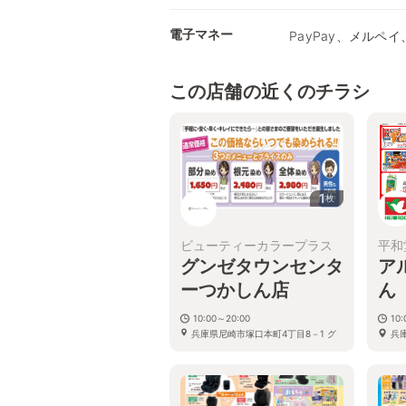
電子マネー
PayPay、メルペイ、
この店舗の近くのチラシ
1
枚
ビューティーカラープラス
平和
グンゼタウンセンタ
ア
ーつかしん店
ん
10:00～20:00
10:
兵庫県尼崎市塚口本町4丁目8－1 グ
兵
ンゼタウンセンターつかしん ひがし
まち南館2F