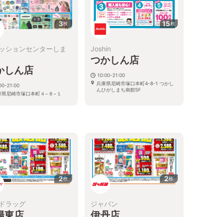
3
15
枚
枚
ッションセンターしま
Joshin
つかしん店
かしん店
10:00-21:00
兵庫県尼崎市塚口本町4-8-1 つかし
00-21:00
んひがしまち南館5F
庫県尼崎市塚口本町４−８−１
2
2
枚
枚
ドラッグ
ジャパン
陽東店
伊丹店