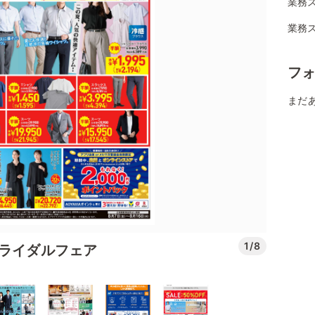
業務
業務ス
フ
まだ
1/8
ブライダルフェア