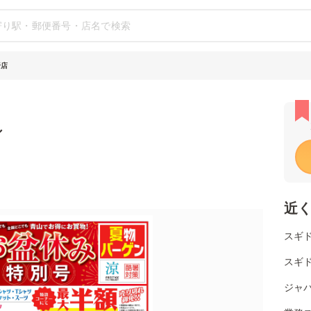
野店
シ
近
スギド
スギ
ジャパ