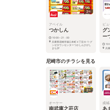
2
枚
アベイル
ビュ
つかしん
グ
ー
10:00～21：00
兵庫県尼崎市塚口本町４丁目８-1-グ
10
ンゼタウンセンターつかしんひがし
まち2F
兵庫
ン
まち
尼崎市のチラシを見る
2
枚
オーケー
成城
南武庫之荘店
あ