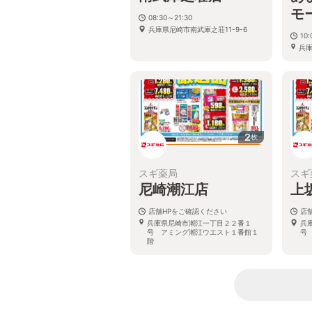
モ
08:30～21:30
兵庫県尼崎市南武庫之荘11-9-6
10:
兵庫
キュ
2
枚
スギ薬局
スギ
尼崎潮江店
上
店舗HPをご確認ください
店
兵庫県尼崎市潮江一丁目２２番１
兵
号 アミング潮江ウエスト１番館１
号
階