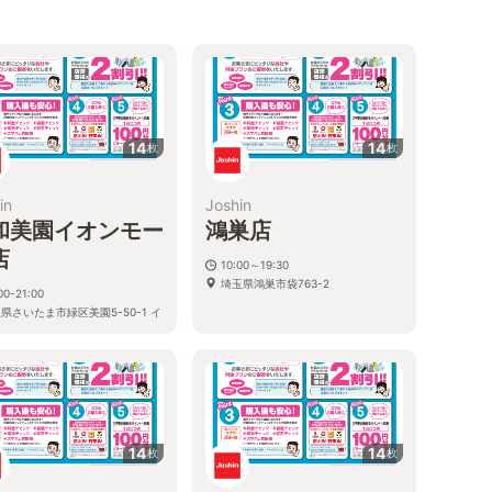
14
14
枚
枚
in
Joshin
和美園イオンモー
鴻巣店
店
10:00～19:30
埼玉県鴻巣市袋763-2
00-21:00
県さいたま市緑区美園5-50-1 イ
モール浦和美園1F
14
14
枚
枚