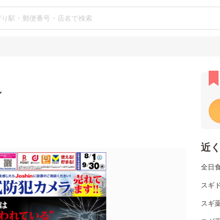
シ
近
全日
スギ
スギ薬