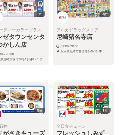
1
4
枚
枚
ーティーカラープラス
アルカドラッグストア
ンゼタウンセンタ
尼崎猪名寺店
つかしん店
09:00-20:00
兵庫県尼崎市猪名寺3-5-15 1F
:00～20:00
県尼崎市塚口本町4丁目8－1 グ
ゼタウンセンターつかしん ひがし
南館2F
5
1
枚
枚
石井
全日食チェーン
まがさきキューズ
フレッシュしみず