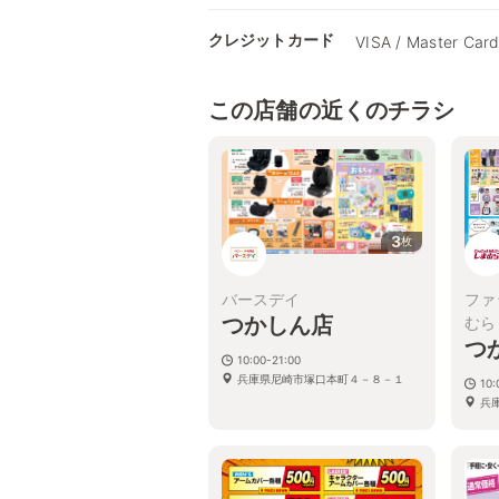
クレジットカード
VISA / Master Card
この店舗の近くのチラシ
3
枚
バースデイ
ファ
つかしん店
むら
つ
10:00-21:00
兵庫県尼崎市塚口本町４－８－１
10:
兵