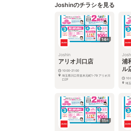
Joshinのチラシを見る
14
枚
Joshin
Josh
アリオ川口店
浦
ル
10:00-21:00
埼玉県川口市並木元町1-79 アリオ川
10:
口2F
埼玉
オン
11
枚