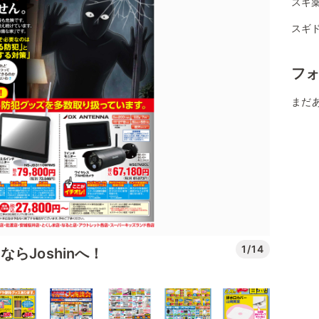
スギ薬
スギ
フ
まだ
1/14
らJoshinへ！