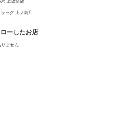
局 上坂部店
ドラッグ 上ノ島店
ォローしたお店
ありません