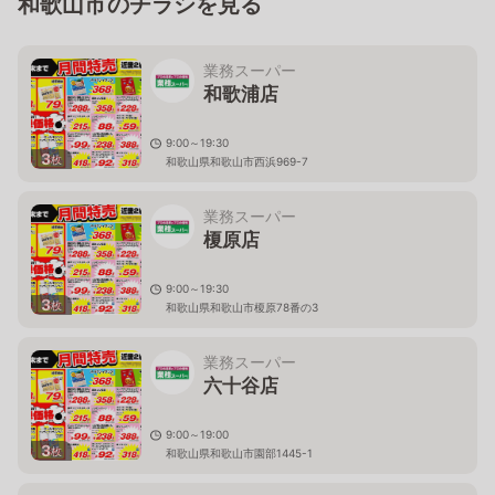
和歌山市のチラシを見る
業務スーパー
和歌浦店
9:00～19:30
3
枚
和歌山県和歌山市西浜969-7
業務スーパー
榎原店
9:00～19:30
3
枚
和歌山県和歌山市榎原78番の3
業務スーパー
六十谷店
9:00～19:00
3
枚
和歌山県和歌山市園部1445-1