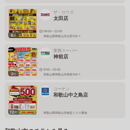
ザ・ロウズ
太田店
09:00～22:00
6
枚
和歌山県和歌山市太田100-1
業務スーパー
神前店
9:00～20:00
3
枚
和歌山県和歌山市神前164-1
コーナン
和歌山中之島店
12
枚
和歌山県和歌山市納定１０４番地