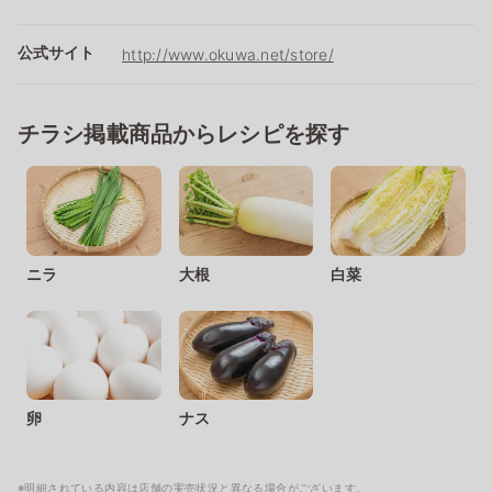
公式サイト
http://www.okuwa.net/store/
チラシ掲載商品からレシピを探す
ニラ
大根
白菜
卵
ナス
※明細されている内容は店舗の実売状況と異なる場合がございます。