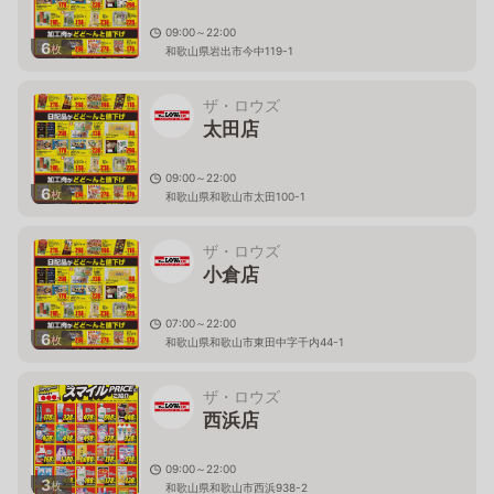
09:00～22:00
6
枚
和歌山県岩出市今中119-1
ザ・ロウズ
太田店
09:00～22:00
6
枚
和歌山県和歌山市太田100-1
ザ・ロウズ
小倉店
07:00～22:00
6
枚
和歌山県和歌山市東田中字千内44-1
ザ・ロウズ
西浜店
09:00～22:00
3
枚
和歌山県和歌山市西浜938-2