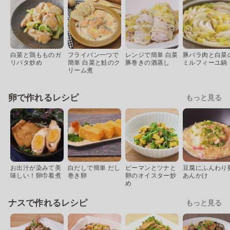
白菜と鶏もものガ
フライパン一つで
レンジで簡単 白菜
豚バラ肉と白菜
リバタ炒め
簡単 白菜と鮭のク
豚巻きの酒蒸し
ミルフィーユ鍋
リーム煮
卵で作れるレシピ
もっと見る
お出汁が染みて美
白だしで簡単 だし
ピーマンとツナと
豆腐にふんわり
味しい！卵巾着煮
巻き卵
卵のオイスター炒
あんかけ
め
ナスで作れるレシピ
もっと見る