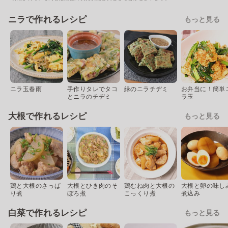
ニラで作れるレシピ
もっと見る
ニラ玉春雨
手作りタレでタコ
緑のニラチヂミ
お弁当に！簡単
とニラのチヂミ
ラ玉
大根で作れるレシピ
もっと見る
鶏と大根のさっぱ
大根とひき肉のそ
鶏むね肉と大根の
大根と卵の味し
り煮
ぼろ煮
こっくり煮
煮込み
白菜で作れるレシピ
もっと見る