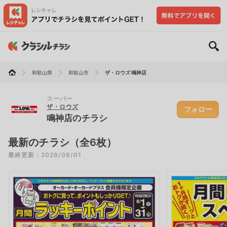
和歌山県
和歌山市
ザ・ロウズ 鳴神店
スーパー
ザ・ロウズ
フォロー
鳴神店のチラシ
最新のチラシ（全6枚）
最終更新：2026/08/01