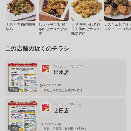
ナスと豚肉の味噌
しょうが香る 鶏も
万能味噌だれで作
ナスとエビのオ
炒め
も肉とナスの炒め
る！豚肉とナスの
スターソース炒
物
味噌炒め
この店舗の近くのチラシ
ツルハドラッグ
出水店
9:00〜23:00
17
枚
和歌山県和歌山市出水67番地
ツルハドラッグ
太田店
9:00〜22:00
17
枚
和歌山県和歌山市太田133番地１