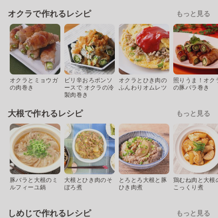
オクラで作れるレシピ
もっと見る
オクラとミョウガ
ピリ辛おろポンソ
オクラとひき肉の
照りうま！オク
の肉巻き
ースで オクラの冷
ふんわりオムレツ
の豚バラ巻き
製肉巻き
大根で作れるレシピ
もっと見る
豚バラと大根のミ
大根とひき肉のそ
とろとろ大根と豚
鶏むね肉と大根
ルフィーユ鍋
ぼろ煮
ひき肉煮
こっくり煮
しめじで作れるレシピ
もっと見る