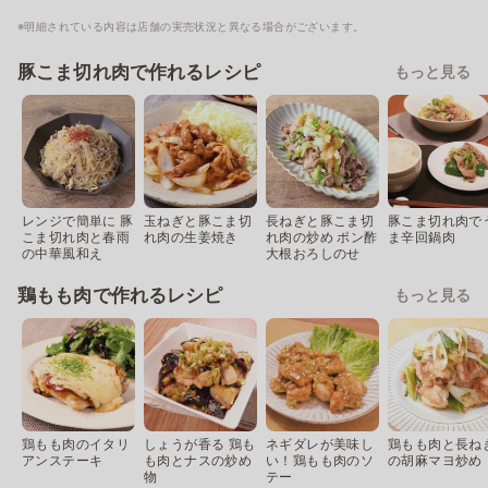
※明細されている内容は店舗の実売状況と異なる場合がございます。
豚こま切れ肉で作れるレシピ
もっと見る
レンジで簡単に 豚
玉ねぎと豚こま切
長ねぎと豚こま切
豚こま切れ肉で
こま切れ肉と春雨
れ肉の生姜焼き
れ肉の炒め ポン酢
ま辛回鍋肉
の中華風和え
大根おろしのせ
鶏もも肉で作れるレシピ
もっと見る
鶏もも肉のイタリ
しょうが香る 鶏も
ネギダレが美味し
鶏もも肉と長ね
アンステーキ
も肉とナスの炒め
い！鶏もも肉のソ
の胡麻マヨ炒め
物
テー