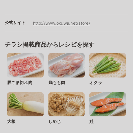
公式サイト
http://www.okuwa.net/store/
チラシ掲載商品からレシピを探す
豚こま切れ肉
鶏もも肉
オクラ
大根
しめじ
鮭