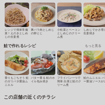
レンジで簡単常備
豚バラ肉としめじ
小松菜とベーコン
しめじでかさ増
菜！えのきとしめ
の卵とじ
としめじのクリー
生姜焼き
じの生姜煮
ム煮
鮭で作れるレシピ
もっと見る
香りもごちそう 鮭
バター香る 鮭のホ
フライパン一つで
鮭のムニエル バ
のガリバタ醤油ム
イル包み焼き
簡単 白菜と鮭のク
ー醤油ソースが
ニエル
リーム煮
この店舗の近くのチラシ