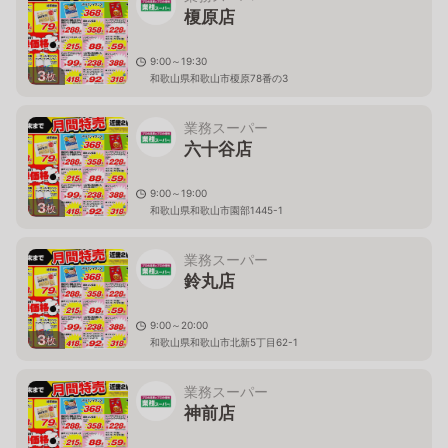
榎原店
9:00～19:30
3
枚
和歌山県和歌山市榎原78番の3
業務スーパー
六十谷店
9:00～19:00
3
枚
和歌山県和歌山市園部1445-1
業務スーパー
鈴丸店
9:00～20:00
3
枚
和歌山県和歌山市北新5丁目62-1
業務スーパー
神前店