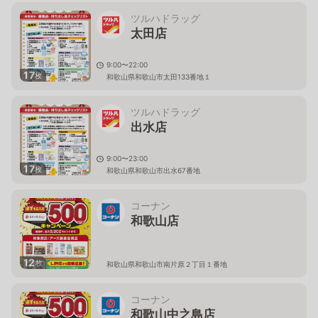
ツルハドラッグ
太田店
9:00〜22:00
17
枚
和歌山県和歌山市太田133番地１
ツルハドラッグ
出水店
9:00〜23:00
17
枚
和歌山県和歌山市出水67番地
コーナン
和歌山店
12
枚
和歌山県和歌山市南片原２丁目１番地
コーナン
和歌山中之島店