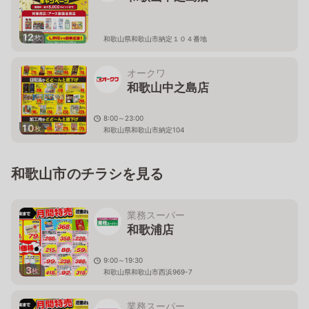
12
枚
和歌山県和歌山市納定１０４番地
オークワ
和歌山中之島店
8:00～23:00
10
枚
和歌山県和歌山市納定104
和歌山市のチラシを見る
業務スーパー
和歌浦店
9:00～19:30
3
枚
和歌山県和歌山市西浜969-7
業務スーパー