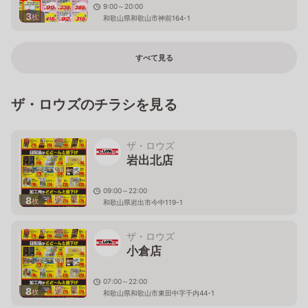
9:00～20:00
3
枚
和歌山県和歌山市神前164-1
すべて見る
ザ・ロウズのチラシを見る
ザ・ロウズ
岩出北店
09:00～22:00
8
枚
和歌山県岩出市今中119-1
ザ・ロウズ
小倉店
07:00～22:00
8
枚
和歌山県和歌山市東田中字千内44-1