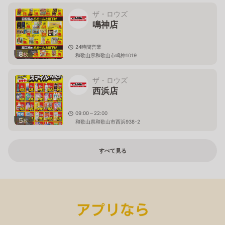
ザ・ロウズ
鳴神店
24時間営業
8
枚
和歌山県和歌山市鳴神1019
ザ・ロウズ
西浜店
09:00～22:00
5
枚
和歌山県和歌山市西浜938-2
すべて見る