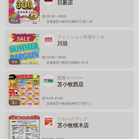
日新店
09:30～19:00
11
枚
北海道苫小牧市日新町2丁目1-35
ファッション市場サンキ
川沿
10:00～19:00
2
枚
北海道苫小牧市川沿町6-15-3
業務スーパー
苫小牧西店
9:00-21:00
3
枚
北海道苫小牧市柏木町2丁目1-2
ツルハドラッグ
苫小牧桜木店