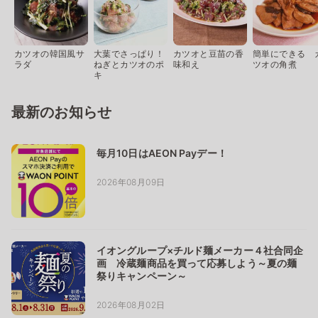
カツオの韓国風サ
大葉でさっぱり！
カツオと豆苗の香
簡単にできる 
ラダ
ねぎとカツオのポ
味和え
ツオの角煮
キ
最新のお知らせ
毎月10日はAEON Payデー！
2026年08月09日
イオングループ×チルド麺メーカー４社合同企
画 冷蔵麺商品を買って応募しよう～夏の麺
祭りキャンペーン～
2026年08月02日