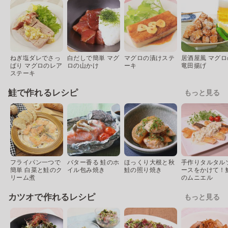
ねぎ塩ダレでさっ
白だしで簡単 マグ
マグロの漬けステ
居酒屋風 マグロ
ぱり マグロのレア
ロの山かけ
ーキ
竜田揚げ
ステーキ
鮭で作れるレシピ
もっと見る
フライパン一つで
バター香る 鮭のホ
ほっくり大根と秋
手作りタルタル
簡単 白菜と鮭のク
イル包み焼き
鮭の照り焼き
ースをかけて！
リーム煮
のムニエル
カツオで作れるレシピ
もっと見る