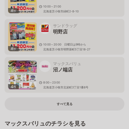
10:00～21:00
8
枚
北海道苫小牧市緑町2-8-10
サンドラッグ
明野店
10:00～20:00 日曜日は9時から
8
枚
北海道苫小牧市明野新町5丁目18-27
マックスバリュ
沼ノ端店
8:00～23:00
4
枚
北海道苫小牧市北栄町3丁目1番8号
すべて見る
マックスバリュのチラシを見る