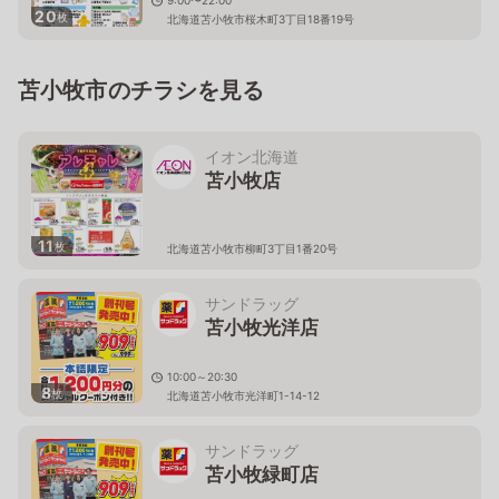
9:00〜22:00
20
枚
北海道苫小牧市桜木町3丁目18番19号
苫小牧市のチラシを見る
イオン北海道
苫小牧店
11
枚
北海道苫小牧市柳町3丁目1番20号
サンドラッグ
苫小牧光洋店
10:00～20:30
8
枚
北海道苫小牧市光洋町1-14-12
サンドラッグ
苫小牧緑町店