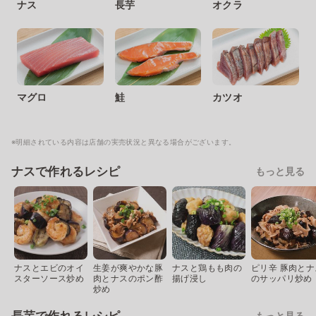
ナス
長芋
オクラ
マグロ
鮭
カツオ
※明細されている内容は店舗の実売状況と異なる場合がございます。
ナスで作れるレシピ
もっと見る
ナスとエビのオイ
生姜が爽やかな豚
ナスと鶏もも肉の
ピリ辛 豚肉とナ
スターソース炒め
肉とナスのポン酢
揚げ浸し
のサッパリ炒め
炒め
もっと見る