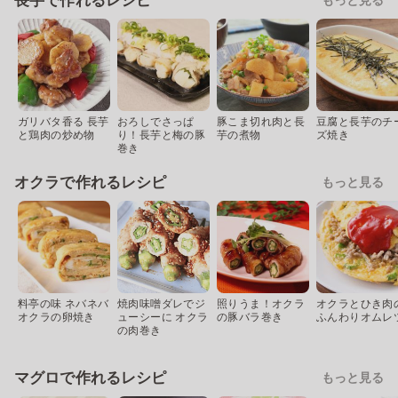
長芋で作れるレシピ
ガリバタ香る 長芋
おろしでさっぱ
豚こま切れ肉と長
豆腐と長芋のチ
と鶏肉の炒め物
り！長芋と梅の豚
芋の煮物
ズ焼き
巻き
オクラで作れるレシピ
もっと見る
料亭の味 ネバネバ
焼肉味噌ダレでジ
照りうま！オクラ
オクラとひき肉
オクラの卵焼き
ューシーに オクラ
の豚バラ巻き
ふんわりオムレ
の肉巻き
マグロで作れるレシピ
もっと見る