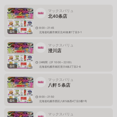
マックスバリュ
北40条店
8:00～21:45
6
枚
北海道札幌市東区北40条東1丁目3-1
マックスバリュ
澄川店
24時間（2F 10:00～22:00）
6
枚
北海道札幌市南区澄川4条2丁目2-6
マックスバリュ
八軒５条店
8:00～21:50
6
枚
北海道札幌市西区八軒5条西4丁目3番1号
マックスバリュ