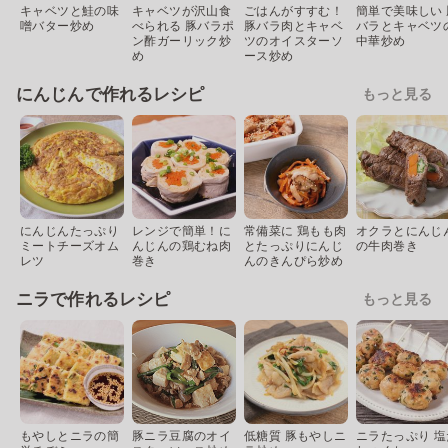
キャベツと鮭の味
キャベツが沢山食
ごはんがすすむ！
簡単で美味しい 
噌バター炒め
べられる 豚バラポ
豚バラ肉とキャベ
バラとキャベツ
ン酢ガーリック炒
ツのオイスターソ
中華炒め
め
ース炒め
にんじんで作れるレシピ
もっと見る
にんじんたっぷり
レンジで簡単！に
常備菜に 鶏もも肉
オクラとにんじ
ミートチーズオム
んじんの鶏むね肉
とたっぷりにんじ
の牛肉巻き
レツ
巻き
んのきんぴら炒め
ニラで作れるレシピ
もっと見る
もやしとニラの簡
豚ニラ豆腐のオイ
低糖質 豚もやしニ
ニラたっぷり 塩