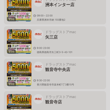
洲本インター店
09:00～22:00
11
枚
兵庫県洲本市納 155番地2
ドラッグストアmac
矢三店
9:00-23:00
11
枚
徳島県徳島市矢三町3-5-43-101
ドラッグストアmac
観音寺中央店
9:30-22:00
11
枚
香川県観音寺市坂本町1丁3番15号
ドラッグストアmac
観音寺店