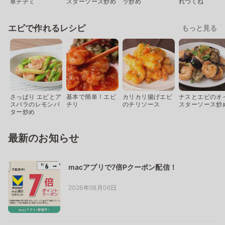
単チヂミ
スターソース炒め
ラ炒め
れつくね
エビで作れるレシピ
もっと見る
さっぱり エビとア
基本で簡単！エビ
カリカリ揚げエビ
ナスとエビのオ
スパラのレモンバ
チリ
のチリソース
スターソース炒
ター炒め
最新のお知らせ
macアプリで7倍Pクーポン配信！
2026年08月06日