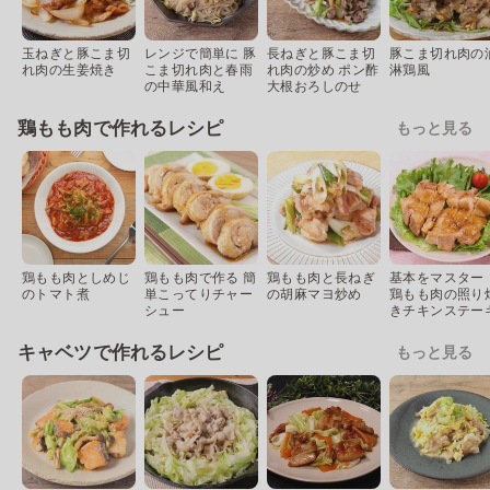
玉ねぎと豚こま切
レンジで簡単に 豚
長ねぎと豚こま切
豚こま切れ肉の
れ肉の生姜焼き
こま切れ肉と春雨
れ肉の炒め ポン酢
淋鶏風
の中華風和え
大根おろしのせ
鶏もも肉で作れるレシピ
もっと見る
鶏もも肉としめじ
鶏もも肉で作る 簡
鶏もも肉と長ねぎ
基本をマスター
のトマト煮
単こってりチャー
の胡麻マヨ炒め
鶏もも肉の照り
シュー
きチキンステー
キャベツで作れるレシピ
もっと見る