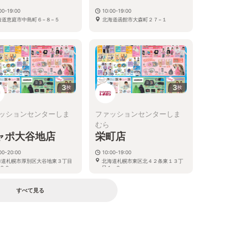
00-19:00
10:00-19:00
海道恵庭市中島町６−８−５
北海道函館市大森町２７−１
3
3
枚
枚
ッションセンターしま
ファッションセンターしま
むら
ャポ大谷地店
栄町店
00-20:00
10:00-19:00
海道札幌市厚別区大谷地東３丁目
北海道札幌市東区北４２条東１３丁
２０
目１−２
すべて見る