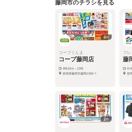
藤岡市のチラシを見る
6
枚
コープぐんま
フレ
コープ藤岡店
藤
9時30分～22時
9:
群馬県藤岡市藤岡2390-1
群馬
2
枚