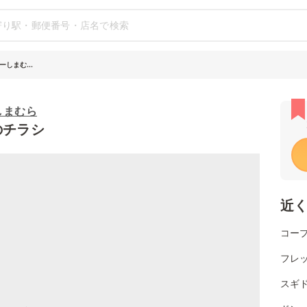
しまむ...
しまむら
のチラシ
近
コー
フレッ
スギド