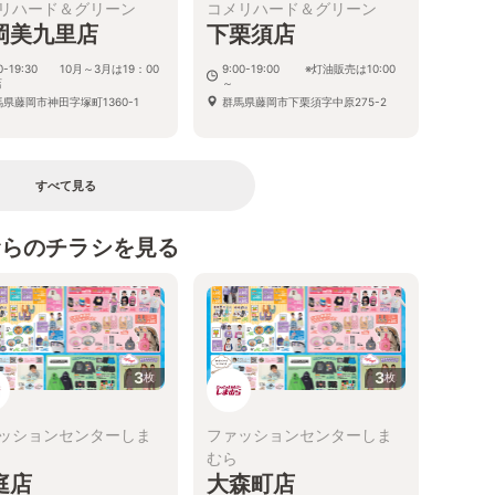
リハード＆グリーン
コメリハード＆グリーン
岡美九里店
下栗須店
00-19:30 10月～3月は19：00
9:00-19:00 ※灯油販売は10:00
店
～
県藤岡市神田字塚町1360-1
群馬県藤岡市下栗須字中原275-2
すべて見る
むらのチラシを見る
3
3
枚
枚
ッションセンターしま
ファッションセンターしま
むら
庭店
大森町店