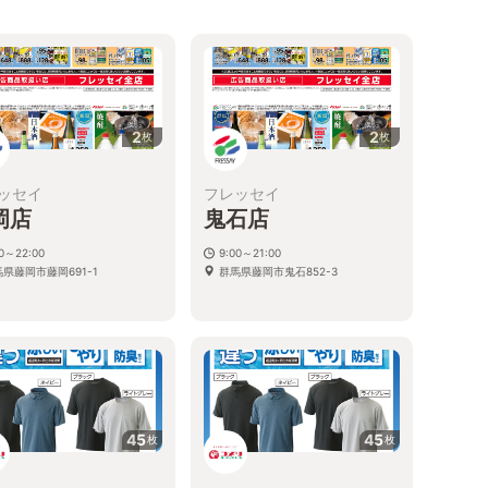
2
2
枚
枚
ッセイ
フレッセイ
岡店
鬼石店
00～22:00
9:00～21:00
県藤岡市藤岡691-1
群馬県藤岡市鬼石852-3
45
45
枚
枚