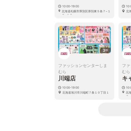
10:00-19:00
10:
北海道札幌市厚別区厚別東５条７−１
北
２−１０
3
枚
ファッションセンターしま
ファ
むら
むら
川端店
キ
10:00-19:00
10:
北海道旭川市川端町７条１０丁目１
北
３−