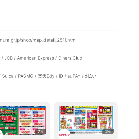
ura.gr.jp/shop/map_detail_2511.html
 / JCB / American Express / Diners Club
/ Suica / PASMO / 楽天Edy / iD / auPAY / d払い
7
2
枚
枚