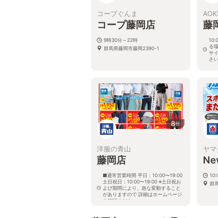
コープぐんま
AOK
コープ藤岡店
藤
9時30分～22時
10
る
群馬県藤岡市藤岡2390-1
サ
さ
群馬
8
枚
洋服の青山
ヤマ
藤岡店
N
■通常営業時間 平日：10:00〜19:00
10
土日祝日：10:00〜19:00 ※土日祝お
群
よび期間により、急な変動すること
がありますので 詳細はホームページ
を確認ください
群馬県藤岡市中大塚字市海道221番
地2