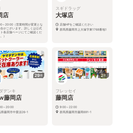
I
スギドラッグ
岡店
大塚店
:00～20:00（営業時間が変更とな
店舗HPをご確認ください
場合がございます。詳しくは公式
群馬県藤岡市上大塚字東1768番地1
イト各店舗ページにてご確認くだ
い。）
県藤岡市上大塚311-1
29
2
枚
枚
ダデンキ
フレッセイ
ew藤岡店
藤岡店
:00～20:00
9:00～22:00
馬県藤岡市中栗須26-1
群馬県藤岡市藤岡691-1