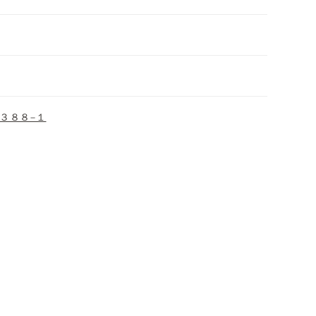
３８８−１