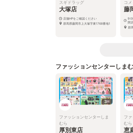
スギドラッグ
コメ
大塚店
藤
店舗HPをご確認ください
9:
閉
群馬県藤岡市上大塚字東1768番地1
群馬
ファッションセンターしま
3
枚
ファッションセンターしま
ファ
むら
むら
厚別東店
恵