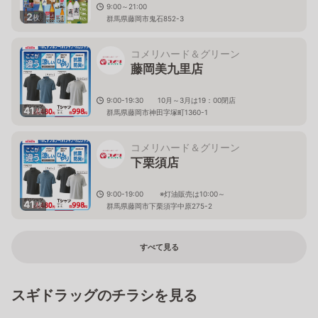
9:00～21:00
2
枚
群馬県藤岡市鬼石852-3
コメリハード＆グリーン
藤岡美九里店
9:00-19:30 10月～3月は19：00閉店
41
枚
群馬県藤岡市神田字塚町1360-1
コメリハード＆グリーン
下栗須店
9:00-19:00 ※灯油販売は10:00～
41
枚
群馬県藤岡市下栗須字中原275-2
すべて見る
スギドラッグのチラシを見る