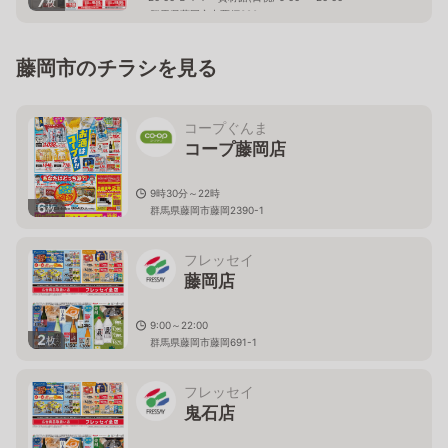
7
枚
群馬県藤岡市中栗須390
藤岡市のチラシを見る
コープぐんま
コープ藤岡店
9時30分～22時
6
枚
群馬県藤岡市藤岡2390-1
フレッセイ
藤岡店
9:00～22:00
2
枚
群馬県藤岡市藤岡691-1
フレッセイ
鬼石店