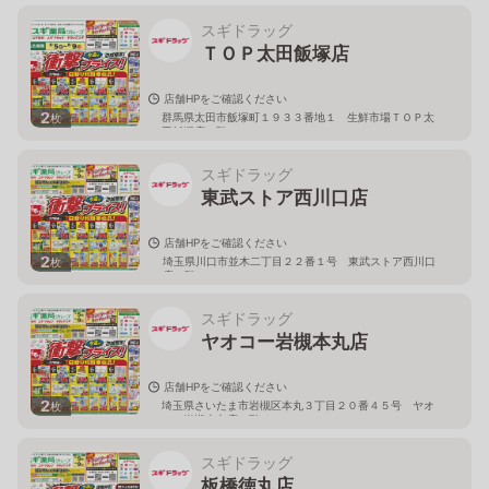
スギドラッグ
ＴＯＰ太田飯塚店
店舗HPをご確認ください
2
群馬県太田市飯塚町１９３３番地１ 生鮮市場ＴＯＰ太
枚
田飯塚店１階
スギドラッグ
東武ストア西川口店
店舗HPをご確認ください
2
埼玉県川口市並木二丁目２２番１号 東武ストア西川口
枚
店２階
スギドラッグ
ヤオコー岩槻本丸店
店舗HPをご確認ください
2
埼玉県さいたま市岩槻区本丸３丁目２０番４５号 ヤオ
枚
コー岩槻本丸店２階
スギドラッグ
板橋徳丸店