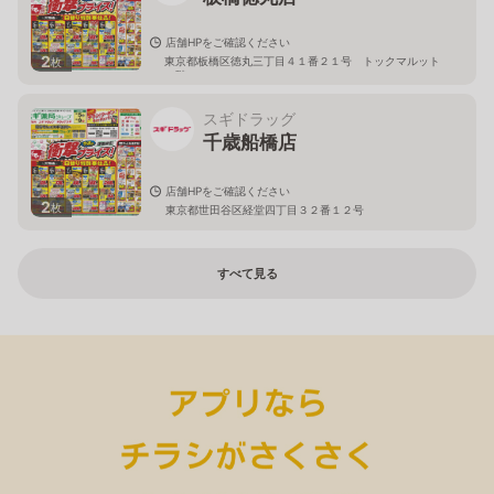
店舗HPをご確認ください
2
東京都板橋区徳丸三丁目４１番２１号 トックマルット
枚
１階
スギドラッグ
千歳船橋店
店舗HPをご確認ください
2
枚
東京都世田谷区経堂四丁目３２番１２号
すべて見る