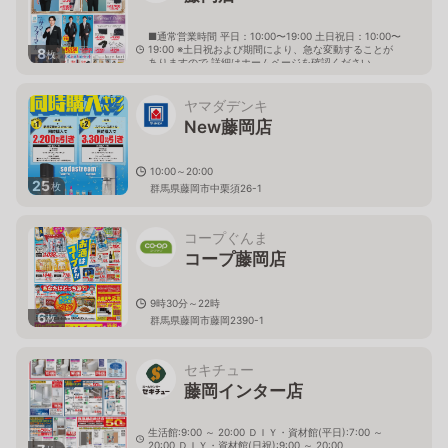
■通常営業時間 平日：10:00〜19:00 土日祝日：10:00〜
19:00 ※土日祝および期間により、急な変動することが
8
枚
ありますので 詳細はホームページを確認ください
群馬県藤岡市中大塚字市海道221番地2
ヤマダデンキ
New藤岡店
10:00～20:00
25
枚
群馬県藤岡市中栗須26-1
コープぐんま
コープ藤岡店
9時30分～22時
6
枚
群馬県藤岡市藤岡2390-1
セキチュー
藤岡インター店
生活館:9:00 ～ 20:00 ＤＩＹ・資材館(平日):7:00 ～
20:00 ＤＩＹ・資材館(日祝):9:00 ～ 20:00