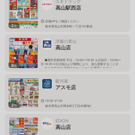
スギドラッグ
高山駅西店
店舗HPをご確認ください
2
枚
岐阜県高山市岡本町一丁目101番地
洋服の青山
高山店
■通常営業時間 平日：10:00〜19:30 土日祝日：10:00〜
19:30 ※土日祝および期間により、急な変動することが
8
枚
ありますので 詳細はホームページを確認ください
岐阜県高山市上岡本町三丁目467番1
駿河屋
アスモ店
10:00-21:00
2
枚
岐阜県高山市岡本町2丁目45番地1
EDION
高山店