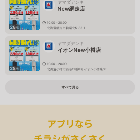
ヤマダデンキ
New網走店
10:00～20:00
28
枚
北海道網走市駒場北5-83-1
ヤマダデンキ
イオンNew小樽店
10:00～20:00
28
枚
北海道小樽市築港11番6号 イオン小樽店3F
すべて見る