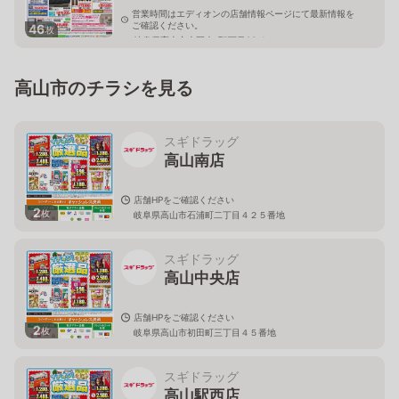
営業時間はエディオンの店舗情報ページにて最新情報を
ご確認ください。
46
枚
岐阜県高山市上岡本町7丁目93-1
高山市のチラシを見る
スギドラッグ
高山南店
店舗HPをご確認ください
2
枚
岐阜県高山市石浦町二丁目４２５番地
スギドラッグ
高山中央店
店舗HPをご確認ください
2
枚
岐阜県高山市初田町三丁目４５番地
スギドラッグ
高山駅西店