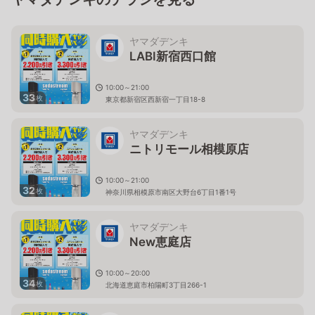
ヤマダデンキ
LABI新宿西口館
10:00～21:00
33
枚
東京都新宿区西新宿一丁目18-8
ヤマダデンキ
ニトリモール相模原店
10:00～21:00
32
枚
神奈川県相模原市南区大野台6丁目1番1号
ヤマダデンキ
New恵庭店
10:00～20:00
34
枚
北海道恵庭市柏陽町3丁目266-1