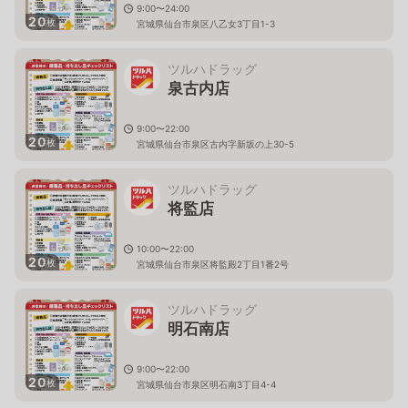
9:00〜24:00
20
枚
宮城県仙台市泉区八乙女3丁目1-3
ツルハドラッグ
泉古内店
9:00〜22:00
20
枚
宮城県仙台市泉区古内字新坂の上30-5
ツルハドラッグ
将監店
10:00〜22:00
20
枚
宮城県仙台市泉区将監殿2丁目1番2号
ツルハドラッグ
明石南店
9:00〜22:00
20
枚
宮城県仙台市泉区明石南3丁目4-4