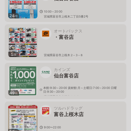
10:00～20:00
24
枚
宮城県富谷市上桜木二丁目5番2号
オートバックス
・富谷店
5
枚
宮城県富谷市上桜木２−３−８
カインズ
仙台富谷店
本館:9:30～20:00 資材館:月～土曜日:7:00～20:00 日曜
日:9:30～20:00
49
枚
宮城県富谷市上桜木 1-1-6
ツルハドラッグ
富谷上桜木店
9:00〜22:00