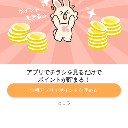
今すぐアプリをダウンロードする
アプリでチラシを見るだけで
ポイントが貯まる！
無料アプリでポイントを貯める
プライバシーポリシー
利用規約
運営会社
サービスに関してのお問い合わせ
チラシ掲載をお考えの方
とじる
Copyright© Kurashiru, Inc. All Rights Reserved.