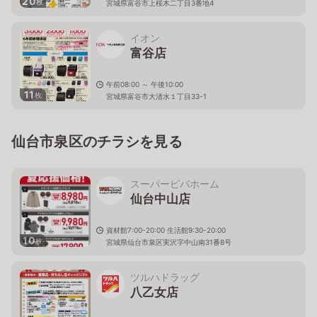
20
枚
宮城県富谷市上桜木二丁目3番地4
イオン
富谷店
午前08:00 ～ 午後10:00
11
枚
宮城県富谷市大清水１丁目33-1
仙台市泉区のチラシを見る
スーパービバホーム
仙台中山店
資材館7:00-20:00 生活館9:30-20:00
10
枚
宮城県仙台市泉区実沢字中山南31番8号
ツルハドラッグ
八乙女店