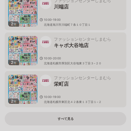
ファッションセンターしまむら
川端店
10:00-19:00
2
枚
北海道旭川市川端町７条１０丁目１
ファッションセンターしまむら
キャポ大谷地店
10:00-20:00
2
枚
北海道札幌市厚別区大谷地東３丁目３−２０
ファッションセンターしまむら
栄町店
10:00-19:00
2
枚
北海道札幌市東区北４２条東１３丁目１−２
すべて見る