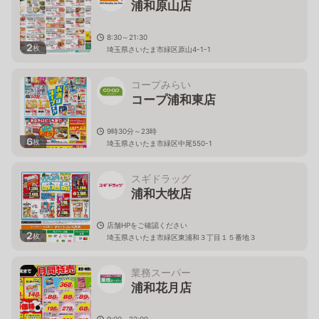
浦和原山店
8:30～21:30
2
枚
埼玉県さいたま市緑区原山4-1-1
コープみらい
コープ浦和東店
9時30分～23時
6
枚
埼玉県さいたま市緑区中尾550-1
スギドラッグ
浦和大牧店
店舗HPをご確認ください
2
枚
埼玉県さいたま市緑区東浦和３丁目１５番地３
業務スーパー
浦和花月店
9:00～22:00