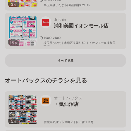
3
枚
埼玉県さいたま市緑区原山3-21-15
Joshin
浦和美園イオンモール店
10:00-21:00
15
埼玉県さいたま市緑区美園5-50-1 イオンモール浦和美
枚
園1F
すべて見る
オートバックスのチラシを見る
オートバックス
・気仙沼店
5
枚
宮城県気仙沼市仲町２丁目５番１３号