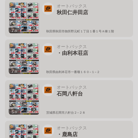
オートバックス
秋田仁井田店
7
枚
秋田県秋田市御所野元町１丁目１番１号Ａ棟１階
オートバックス
・由利本荘店
7
枚
秋田県由利本荘市一番堰１６０−１−２
オートバックス
石岡八軒台
5
枚
茨城県石岡市八軒台２−２８
オートバックス
・鹿島店