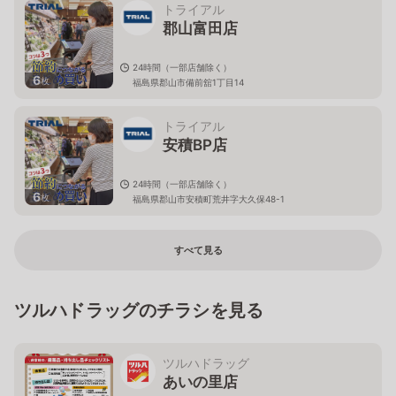
トライアル
郡山富田店
24時間（一部店舗除く）
6
枚
福島県郡山市備前舘1丁目14
トライアル
安積BP店
24時間（一部店舗除く）
6
枚
福島県郡山市安積町荒井字大久保48-1
すべて見る
ツルハドラッグのチラシを見る
ツルハドラッグ
あいの里店