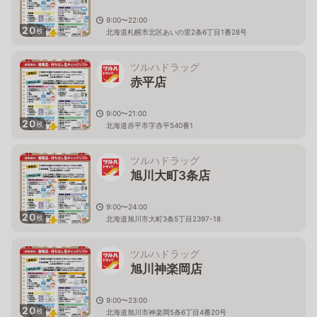
9:00〜22:00
20
枚
北海道札幌市北区あいの里2条6丁目1番28号
ツルハドラッグ
赤平店
9:00〜21:00
20
枚
北海道赤平市字赤平540番1
ツルハドラッグ
旭川大町3条店
9:00〜24:00
20
枚
北海道旭川市大町3条5丁目2397-18
ツルハドラッグ
旭川神楽岡店
9:00〜23:00
20
枚
北海道旭川市神楽岡5条6丁目4番20号