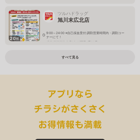
ツルハドラッグ
旭川末広北店
9:00～24:00 ※自己採血受付:調剤営業時間内・調剤コー
ナーにて！
20
枚
北海道旭川市末広1条10丁目1番20号
すべて見る