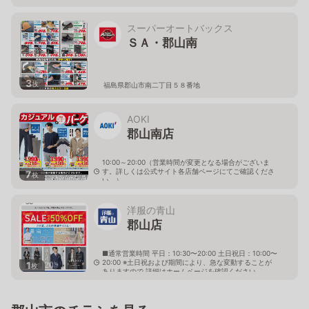
スーパーオートバックス
ＳＡ・郡山南
3
枚
福島県郡山市南二丁目５８番地
AOKI
郡山南店
10:00～20:00（営業時間が変更となる場合がございま
す。詳しくは公式サイト各店舗ページにてご確認くださ
7
枚
い。）
福島県郡山市城清水89-1
洋服の青山
郡山店
■通常営業時間 平日：10:30〜20:00 土日祝日：10:00〜
20:00 ※土日祝および期間により、急な変動することが
1
枚
ありますので 詳細はホームページを確認ください
福島県郡山市南一丁目60番