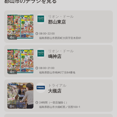
郡山市のチラシを見る
リオン・ドール
郡山東店
08:00-22:00
4
枚
福島県郡山市西田町大田字宮木田61
リオン・ドール
鳴神店
08:00-21:00
4
枚
福島県郡山市鳴神2丁目84番地
トライアル
大槻店
24時間（一部店舗除く）
6
枚
福島県郡山市大槻町西ノ宮西100-1