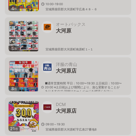
10:00-19:00
4
枚
宮城県柴田郡大河原町字広表４８－６
オートバックス
大河原
5
枚
宮城県柴田郡大河原町南原町１−１
洋服の青山
大河原店
■通常営業時間 平日：10:00〜19:30 土日祝日：10:00〜
20:00 ※土日祝および期間により、急な変動することが
8
枚
ありますので 詳細はホームページを確認ください
宮城県柴田郡大河原町字広表51番地10
DCM
大河原店
09:00～19:30
21
枚
宮城県柴田郡大河原町字広表27番地8