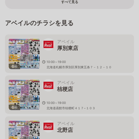
すべて見る
アベイルのチラシを見る
アベイル
厚別東店
10:00～19:00
6
枚
北海道札幌市厚別区厚別東五条７－１２－１０
アベイル
桔梗店
10:00～19:00
6
枚
北海道函館市桔梗町４１７−１０３
アベイル
北野店