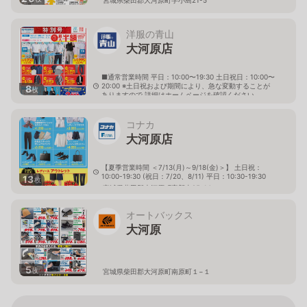
洋服の青山
大河原店
■通常営業時間 平日：10:00〜19:30 土日祝日：10:00〜
20:00 ※土日祝および期間により、急な変動することが
8
枚
ありますので 詳細はホームページを確認ください
宮城県柴田郡大河原町字広表51番地10
コナカ
大河原店
【夏季営業時間 ＜7/13(月)～9/18(金)＞】 土日祝：
10:00-19:30 (祝日：7/20、8/11) 平日：10:30-19:30
13
枚
宮城県柴田郡大河原町字新東25-14
オートバックス
大河原
5
枚
宮城県柴田郡大河原町南原町１−１