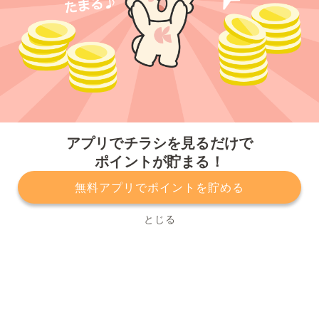
今すぐアプリをダウンロードする
アプリでチラシを見るだけで
ポイントが貯まる！
無料アプリでポイントを貯める
プライバシーポリシー
利用規約
運営会社
サービスに関してのお問い合わせ
チラシ掲載をお考えの方
とじる
Copyright© Kurashiru, Inc. All Rights Reserved.