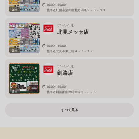
10:00～19:00
5
枚
北海道札幌市清田区北野四条２－８－３３
アベイル
北見メッセ店
10:00～19:00
6
枚
北海道北見市東三輪４－７－１２
アベイル
釧路店
10:00～19:00
8
枚
北海道釧路郡釧路町木場１－３－５
すべて見る