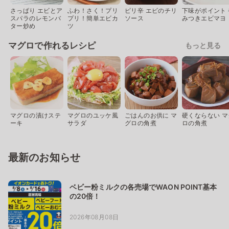
さっぱり エビとア
ふわ！さく！プリ
ピリ辛 エビのチリ
下味がポイント 
スパラのレモンバ
プリ！簡単エビカ
ソース
みつきエビマヨ
ター炒め
ツ
マグロで作れるレシピ
もっと見る
マグロの漬けステ
マグロのユッケ風
ごはんのお供に マ
硬くならない マ
ーキ
サラダ
グロの角煮
ロの角煮
最新のお知らせ
ベビー粉ミルクの各売場でWAON POINT基本
の20倍！
2026年08月08日