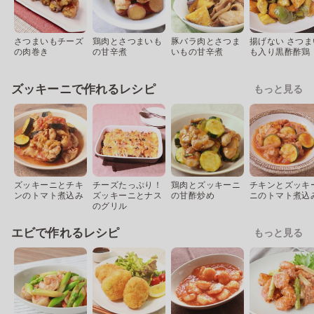
さつまいもチーズ
鶏肉とさつまいも
豚バラ肉とさつま
揚げない さつま
の肉巻き
の甘辛煮
いもの甘辛煮
も入り黒酢酢鶏
ズッキーニで作れるレシピ
もっと見る
ズッキーニとチキ
チーズたっぷり！
鶏肉とズッキーニ
チキンとズッキ
ンのトマト煮込み
ズッキーニとナス
の甘酢炒め
ニのトマト煮込
のグリル
エビで作れるレシピ
もっと見る