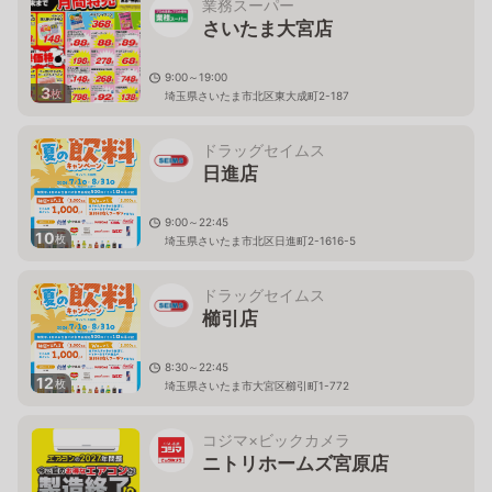
業務スーパー
さいたま大宮店
9:00～19:00
3
枚
埼玉県さいたま市北区東大成町2-187
ドラッグセイムス
日進店
9:00～22:45
10
枚
埼玉県さいたま市北区日進町2-1616-5
ドラッグセイムス
櫛引店
8:30～22:45
12
枚
埼玉県さいたま市大宮区櫛引町1-772
コジマ×ビックカメラ
ニトリホームズ宮原店