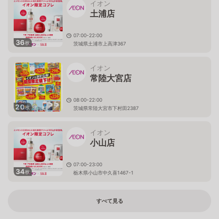
イオン
土浦店
07:00-22:00
36
枚
茨城県土浦市上高津367
イオン
常陸大宮店
08:00-22:00
20
枚
茨城県常陸大宮市下村田2387
イオン
小山店
07:00-23:00
34
枚
栃木県小山市中久喜1467-1
すべて見る