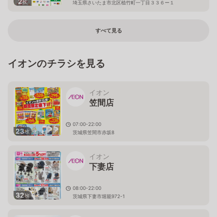
2
枚
埼玉県さいたま市北区植竹町一丁目３３６ー１
すべて見る
イオンのチラシを見る
イオン
笠間店
07:00-22:00
23
枚
茨城県笠間市赤坂8
イオン
下妻店
08:00-22:00
32
枚
茨城県下妻市堀籠972-1