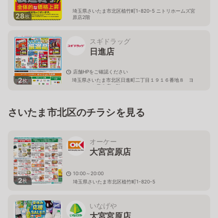
埼玉県さいたま市北区植竹町1-820-5 ニトリホームズ宮
28
枚
原店2階
スギドラッグ
日進店
店舗HPをご確認ください
2
埼玉県さいたま市北区日進町二丁目１９１６番地８ ヨ
枚
ークマート日進店２階
さいたま市北区のチラシを見る
オーケー
大宮宮原店
10:00～20:00
2
枚
埼玉県さいたま市北区植竹町1-820-5
いなげや
大宮宮原店