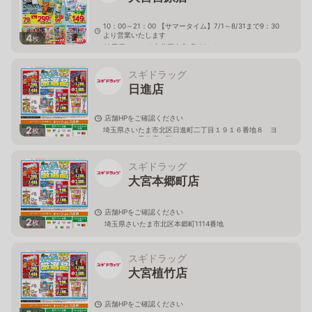
10：00～21：00 【サマータイム】7/1～8/31まで9：30
より営業いたします
4
枚
埼玉県さいたま市北区奈良町106－1
スギドラッグ
日進店
店舗HPをご確認ください
2
埼玉県さいたま市北区日進町二丁目１９１６番地８ ヨ
枚
ークマート日進店２階
スギドラッグ
大宮本郷町店
店舗HPをご確認ください
2
枚
埼玉県さいたま市北区本郷町1114番地
スギドラッグ
大宮植竹店
店舗HPをご確認ください