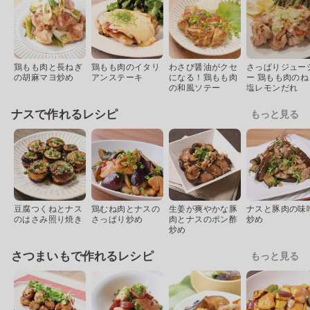
鶏もも肉と長ねぎ
鶏もも肉のイタリ
わさび醤油がクセ
さっぱりジュー
の胡麻マヨ炒め
アンステーキ
になる！鶏もも肉
ー 鶏もも肉のね
の和風ソテー
塩レモンだれ
ナスで作れるレシピ
もっと見る
豆腐つくねとナス
鶏むね肉とナスの
生姜が爽やかな豚
ナスと豚肉の味
のはさみ照り焼き
さっぱり炒め
肉とナスのポン酢
炒め
炒め
さつまいもで作れるレシピ
もっと見る