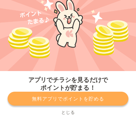
今すぐアプリをダウンロードする
アプリでチラシを見るだけで
ポイントが貯まる！
無料アプリでポイントを貯める
プライバシーポリシー
利用規約
運営会社
サービスに関してのお問い合わせ
チラシ掲載をお考えの方
とじる
Copyright© Kurashiru, Inc. All Rights Reserved.