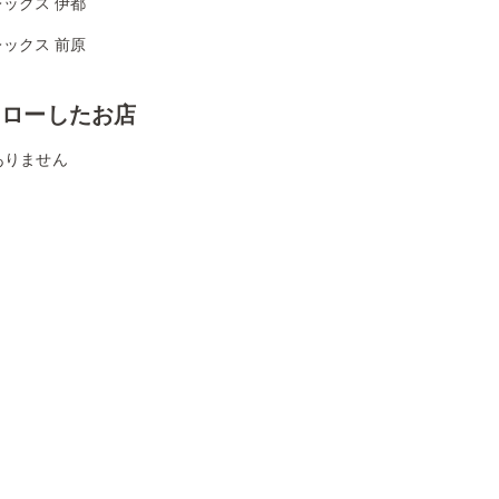
ックス 伊都
ックス 前原
ォローしたお店
ありません