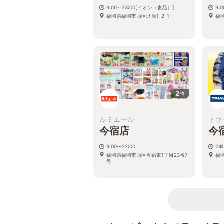
9:00～23:00[イオン（食品）]
9:
福岡県福岡市西区北原1-2-1
福岡
2
枚
ルミエール
トラ
今宿店
今
9:00〜22:00
2
福岡県福岡市西区今宿東1丁目23番7
福
号