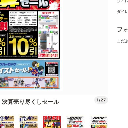
ダイレ
ダイレ
フ
まだ
1/27
 決算売り尽くしセール