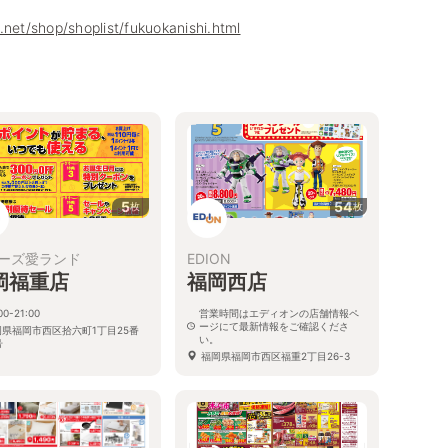
.net/shop/shoplist/fukuokanishi.html
5
54
枚
枚
ーズ愛ランド
EDION
岡福重店
福岡西店
00-21:00
営業時間はエディオンの店舗情報ペ
ージにて最新情報をご確認くださ
岡県福岡市西区拾六町1丁目25番
い。
号
福岡県福岡市西区福重2丁目26-3