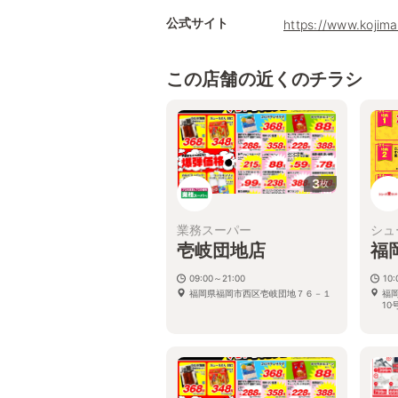
公式サイト
https://www.kojima
この店舗の近くのチラシ
3
枚
業務スーパー
シュ
壱岐団地店
福
09:00～21:00
10:
福岡県福岡市西区壱岐団地７６－１
福
10