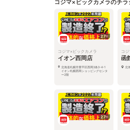
コジマ×ビックカメラのチラ
27
枚
コジマ×ビックカメラ
コジ
イオン西岡店
函
北海道札幌市豊平区西岡3条3-4-1
北
イオン札幌西岡ショッピングセンタ
ー2階
27
枚