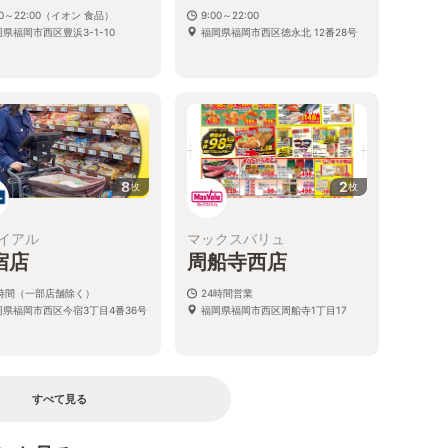
00～22:00（イオン 食品）
9:00～22:00
県福岡市西区豊浜3-1-10
福岡県福岡市西区徳永北 12番28号
8
2
枚
枚
イアル
マックスバリュ
宿店
周船寺西店
4時間（一部店舗除く）
24時間営業
岡県福岡市西区今宿3丁目4番36号
福岡県福岡市西区周船寺1丁目17
すべて見る