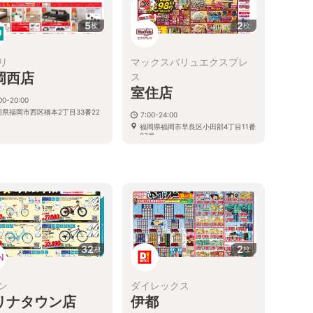
5
2
枚
枚
リ
マックスバリュエクスプレ
岡西店
ス
室住店
00-20:00
岡県福岡市西区橋本2丁目33番22
7:00-24:00
福岡県福岡市早良区小田部4丁目11番
27号
32
2
枚
枚
ン
ダイレックス
リナタウン店
伊都