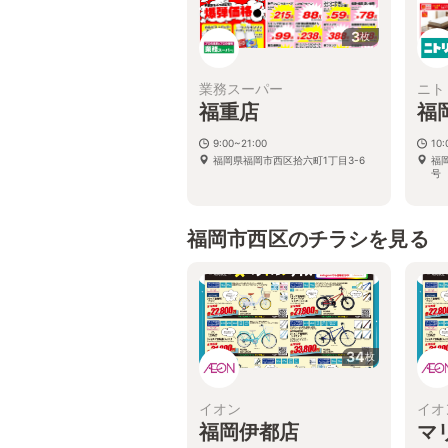
3
枚
業務スーパー
ニト
福重店
福
9:00~21:00
10:
福岡県福岡市西区拾六町1丁目3-6
福
号
福岡市西区のチラシを見る
34
枚
イオン
イオ
福岡伊都店
マ