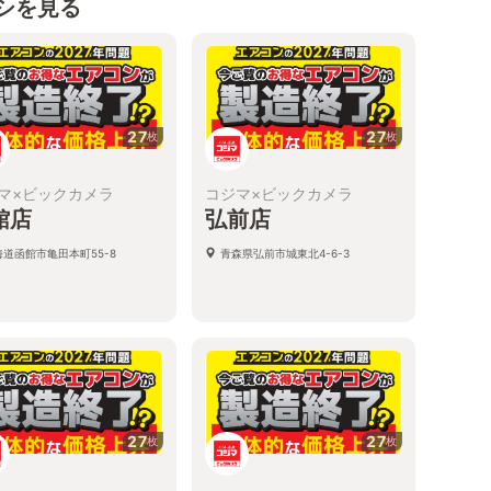
シを見る
27
27
枚
枚
マ×ビックカメラ
コジマ×ビックカメラ
館店
弘前店
海道函館市亀田本町55-8
青森県弘前市城東北4-6-3
27
27
枚
枚