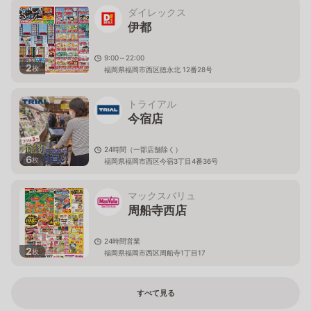
ダイレックス
伊都
9:00～22:00
2
枚
福岡県福岡市西区徳永北 12番28号
トライアル
今宿店
24時間（一部店舗除く）
6
枚
福岡県福岡市西区今宿3丁目4番36号
マックスバリュ
周船寺西店
24時間営業
2
枚
福岡県福岡市西区周船寺1丁目17
すべて見る