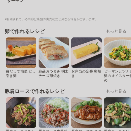
サーモン
※明細されている内容は店舗の実売状況と異なる場合がございます。
卵で作れるレシピ
もっと見る
白だしで簡単 だし
絶品おつまみ 明太
お弁当の定番 卵焼
ピーマンとツナ
巻き卵
チーズ卵焼き
き
卵のオイスター
め
豚肩ロースで作れるレシピ
もっと見る