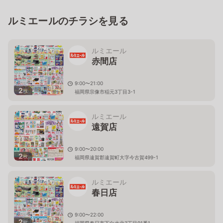
ルミエールのチラシを見る
ルミエール
赤間店
9:00〜21:00
2
枚
福岡県宗像市稲元3丁目3-1
ルミエール
遠賀店
9:00〜20:00
2
枚
福岡県遠賀郡遠賀町大字今古賀499-1
ルミエール
春日店
9:00〜22:00
2
枚