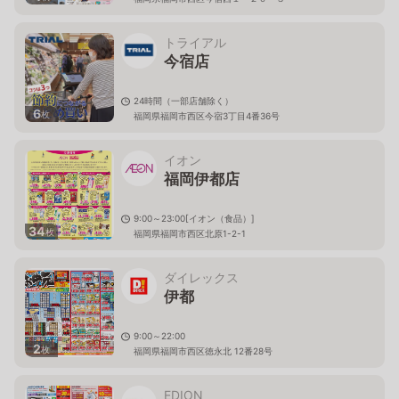
トライアル
今宿店
24時間（一部店舗除く）
6
枚
福岡県福岡市西区今宿3丁目4番36号
イオン
福岡伊都店
9:00～23:00[イオン（食品）]
34
枚
福岡県福岡市西区北原1-2-1
ダイレックス
伊都
9:00～22:00
2
枚
福岡県福岡市西区徳永北 12番28号
EDION