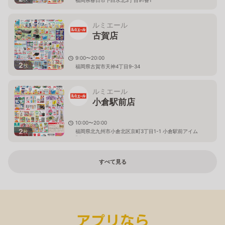
福岡県春日市下白水北3丁目91番1
ルミエール
古賀店
9:00〜20:00
2
枚
福岡県古賀市天神4丁目9-34
ルミエール
小倉駅前店
10:00〜20:00
2
福岡県北九州市小倉北区京町3丁目1-1 小倉駅前アイム
枚
B1
すべて見る