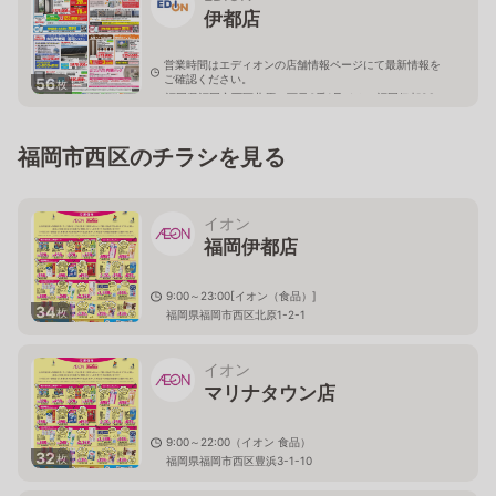
伊都店
営業時間はエディオンの店舗情報ページにて最新情報を
ご確認ください。
56
枚
福岡県福岡市西区北原一丁目3番1号イオン福岡伊都SC
内別館2F
福岡市西区のチラシを見る
イオン
福岡伊都店
9:00～23:00[イオン（食品）]
34
枚
福岡県福岡市西区北原1-2-1
イオン
マリナタウン店
9:00～22:00（イオン 食品）
32
枚
福岡県福岡市西区豊浜3-1-10