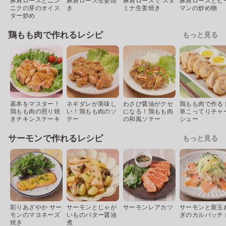
豚肩ロースとニン
豚肩ロース生姜焼
豚肩ロースで スタ
豚肩ロースとピ
ニクの芽のオイス
き
ミナ生姜焼き
マンの炒め物
ター炒め
鶏もも肉で作れるレシピ
もっと見る
基本をマスター！
ネギダレが美味し
わさび醤油がクセ
鶏もも肉で作る 
鶏もも肉の照り焼
い！鶏もも肉のソ
になる！鶏もも肉
単こってりチャ
きチキンステーキ
テー
の和風ソテー
シュー
サーモンで作れるレシピ
もっと見る
彩りあざやか サー
サーモンとじゃが
サーモンレアカツ
サーモンと新玉
モンのマヨネーズ
いものバター醤油
ぎのカルパッチ
焼き
煮