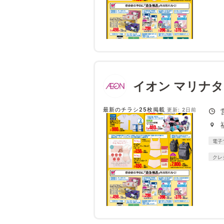
イオン マリナ
最新のチラシ25枚掲載
更新: 2日前
電子
クレ