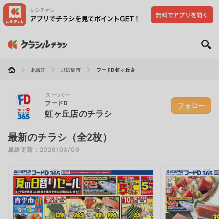
北海道
北広島市
フードD 虹ヶ丘店
スーパー
フードD
フォロー
虹ヶ丘店のチラシ
最新のチラシ（全2枚）
最終更新：2026/08/09