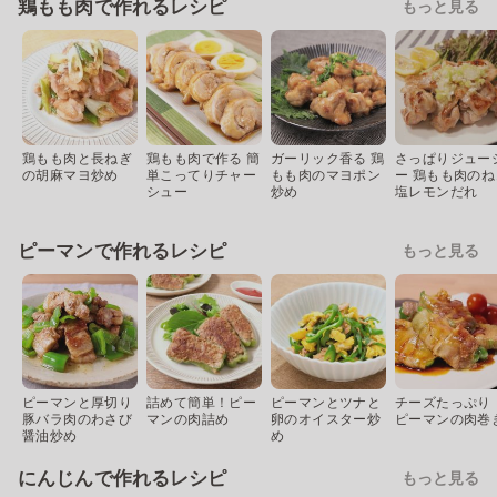
鶏もも肉で作れるレシピ
もっと見る
鶏もも肉と長ねぎ
鶏もも肉で作る 簡
ガーリック香る 鶏
さっぱりジュー
の胡麻マヨ炒め
単こってりチャー
もも肉のマヨポン
ー 鶏もも肉のね
シュー
炒め
塩レモンだれ
ピーマンで作れるレシピ
もっと見る
ピーマンと厚切り
詰めて簡単！ピー
ピーマンとツナと
チーズたっぷり
豚バラ肉のわさび
マンの肉詰め
卵のオイスター炒
ピーマンの肉巻
醤油炒め
め
にんじんで作れるレシピ
もっと見る