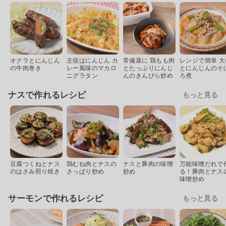
オクラとにんじん
主役はにんじん カ
常備菜に 鶏もも肉
レンジで簡単 大
の牛肉巻き
レー風味のマカロ
とたっぷりにんじ
とにんじんのそ
ニグラタン
んのきんぴら炒め
ろ煮
ナスで作れるレシピ
もっと見る
豆腐つくねとナス
鶏むね肉とナスの
ナスと豚肉の味噌
万能味噌だれで
のはさみ照り焼き
さっぱり炒め
炒め
る！豚肉とナス
味噌炒め
サーモンで作れるレシピ
もっと見る