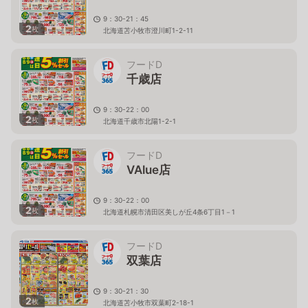
9：30-21：45
2
枚
北海道苫小牧市澄川町1-2-11
フードD
千歳店
9：30-22：00
2
枚
北海道千歳市北陽1-2-1
フードD
VAlue店
9：30-22：00
2
枚
北海道札幌市清田区美しが丘4条6丁目1－1
フードD
双葉店
9：30-21：30
2
枚
北海道苫小牧市双葉町2-18-1