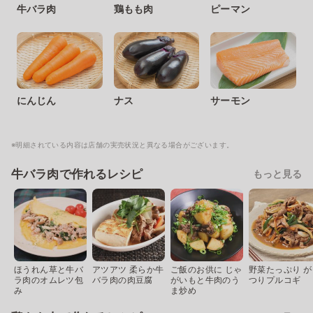
牛バラ肉
鶏もも肉
ピーマン
にんじん
ナス
サーモン
※明細されている内容は店舗の実売状況と異なる場合がございます。
牛バラ肉で作れるレシピ
もっと見る
ほうれん草と牛バ
アツアツ 柔らか牛
ご飯のお供に じゃ
野菜たっぷり が
ラ肉のオムレツ包
バラ肉の肉豆腐
がいもと牛肉のう
つりプルコギ
み
ま炒め