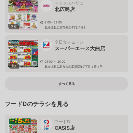
マックスバリュ
北広島店
8:00～22:00
7
枚
北海道北広島市美沢4丁目1番2
全日食チェーン
スーパーエース大曲店
09:00 ～ 20:00
1
枚
北海道北広島市大曲工業団地7丁目３番４号
すべて見る
フードDのチラシを見る
フードD
OASIS店