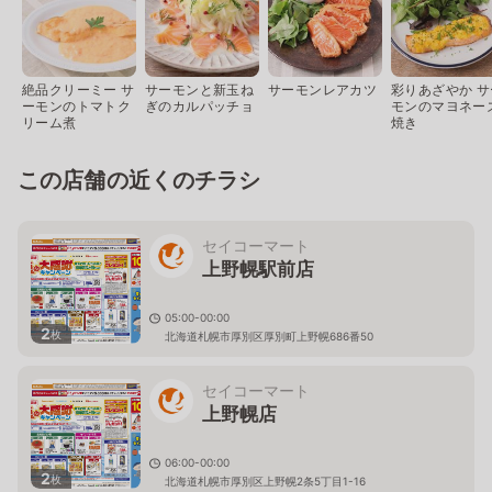
絶品クリーミー サ
サーモンと新玉ね
サーモンレアカツ
彩りあざやか サ
ーモンのトマトク
ぎのカルパッチョ
モンのマヨネー
リーム煮
焼き
この店舗の近くのチラシ
セイコーマート
上野幌駅前店
05:00-00:00
2
枚
北海道札幌市厚別区厚別町上野幌686番50
セイコーマート
上野幌店
06:00-00:00
2
枚
北海道札幌市厚別区上野幌2条5丁目1-16