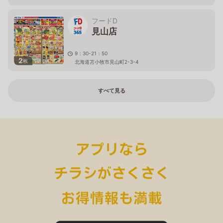
フードD
見山店
9：30-21：50
2
枚
北海道苫小牧市見山町2-3-4
すべて見る