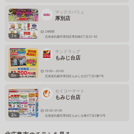
マックスバリュ
厚別店
24時間
7
枚
北海道札幌市厚別区厚別南5丁目22-50
サンドラッグ
もみじ台店
10:00～20:00
5
枚
北海道札幌市厚別区もみじ台北7丁目1番7号
セイコーマート
もみじ台店
05:00-01:00
2
枚
北海道札幌市厚別区もみじ台東4丁目2番12号