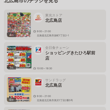
北広島市のチラシを見る
東光ストア
北広島店
9:00～21:00
4
枚
北海道北広島市栄町1丁目2-1
全日食チェーン
ショッピングきたひろ駅前
店
1
枚
10:00～18:30
北海道北広島市栄町１丁目4-4
サンドラッグ
北広島店
9:30～21:00
5
枚
北海道北広島市美沢1丁目2番5号