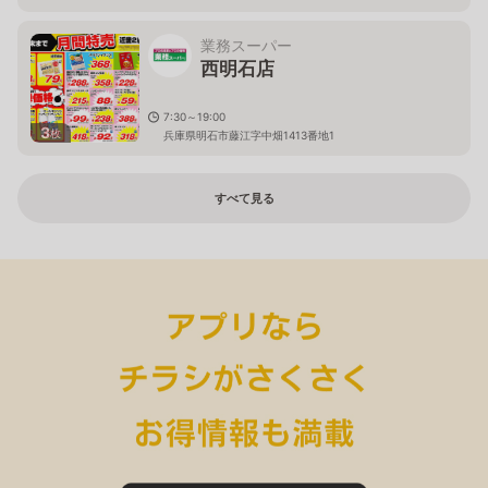
業務スーパー
西明石店
7:30～19:00
3
枚
兵庫県明石市藤江字中畑1413番地1
すべて見る