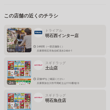
この店舗の近くのチラシ
トライアル
明石西インター店
24時間（一部店舗除く）
10
枚
兵庫県明石市魚住町清水2464-1
スギドラッグ
土山店
店舗HPをご確認ください
2
枚
兵庫県加古川市平岡町土山1110番地13
スギドラッグ
明石魚住店