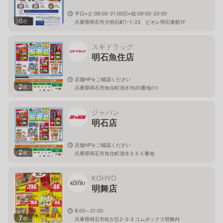
平日•土:09:00-21:00日•祝:09:00-20:00
6
枚
兵庫県明石市大明石町1-1-23 ピオレ明石東館1F
スギドラッグ
明石魚住店
店舗HPをご確認ください
2
枚
兵庫県明石市魚住町清水1620番地の1
ジャパン
明石店
店舗HPをご確認ください
2
枚
兵庫県明石市魚住町清水５５５番地
KOHYO
明舞店
8:00～21:00
7
枚
兵庫県明石市松が丘2-3-3 コムボックス明舞内