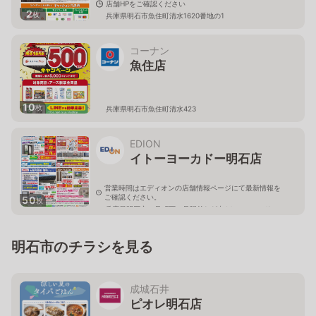
店舗HPをご確認ください
2
枚
兵庫県明石市魚住町清水1620番地の1
コーナン
魚住店
10
枚
兵庫県明石市魚住町清水423
EDION
イトーヨーカドー明石店
営業時間はエディオンの店舗情報ページにて最新情報を
ご確認ください。
50
枚
兵庫県明石市二見町西二見駅前1-18(イトーヨーカドー
明石店2階)
明石市のチラシを見る
成城石井
ピオレ明石店