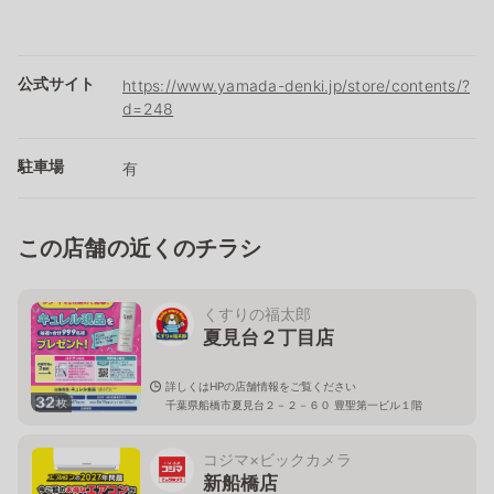
公式サイト
https://www.yamada-denki.jp/store/contents/?
d=248
駐車場
有
この店舗の近くのチラシ
くすりの福太郎
夏見台２丁目店
詳しくはHPの店舗情報をご覧ください
32
枚
千葉県船橋市夏見台２－２－６０ 豊聖第一ビル１階
コジマ×ビックカメラ
新船橋店