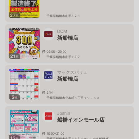
27
枚
千葉県船橋市山手3-7-1
DCM
新船橋店
09:00～20:00
21
枚
千葉県船橋市山手1-2-7
マックスバリュ
新船橋店
24H
5
枚
千葉県船橋市北本町１丁目１９－５０
Joshin
船橋イオンモール店
10:00-21:00
15
枚
千葉県船橋市山手1-1-8 イオンモール船橋2F