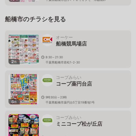
船橋市のチラシを見る
オーケー
船橋競馬場店
8:30～21:30
2
枚
千葉県船橋市若松1-2-30
コープみらい
コープ薬円台店
9時30分～23時
6
枚
千葉県船橋市薬円台5丁目19番地1号
コープみらい
ミニコープ松が丘店