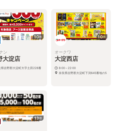
る
10
10
枚
枚
ナン
オークワ
野大淀店
大淀西店
良県吉野郡大淀町大字土田228番
8:00～22:00
奈良県吉野郡大淀町下渕645番地の5
13
枚