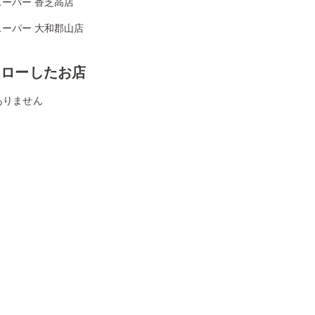
スーパー 香芝高店
スーパー 大和郡山店
ォローしたお店
ありません