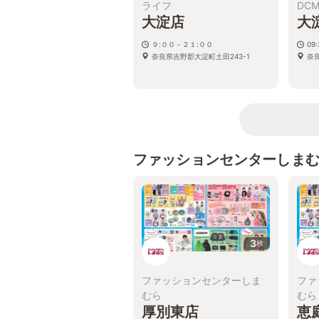
ライフ
DC
大淀店
大
９:００－２１:００
09
奈良県吉野郡大淀町土田243-1
奈
ファッションセンターしま
3
枚
ファッションセンターしま
ファ
むら
むら
厚別東店
恵