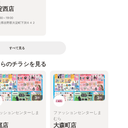
M
淀西店
:30～19:00
良県吉野郡大淀町下渕６４２
すべて見る
むらのチラシを見る
3
3
枚
枚
ッションセンターしま
ファッションセンターしま
むら
庭店
大森町店