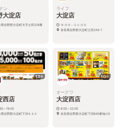
ナン
ライフ
野大淀店
大淀店
良県吉野郡大淀町大字土田228番
９:００－２１:００
奈良県吉野郡大淀町土田243-1
13
10
枚
枚
M
オークワ
淀西店
大淀西店
:30～19:00
8:00～22:00
良県吉野郡大淀町下渕６４２
奈良県吉野郡大淀町下渕645番地の5