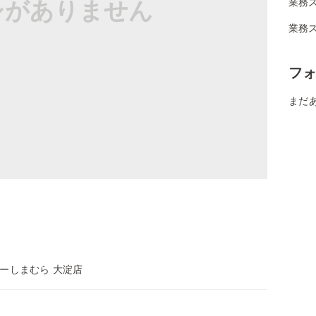
シがありません
業務
業務
フ
まだ
ーしまむら 大淀店