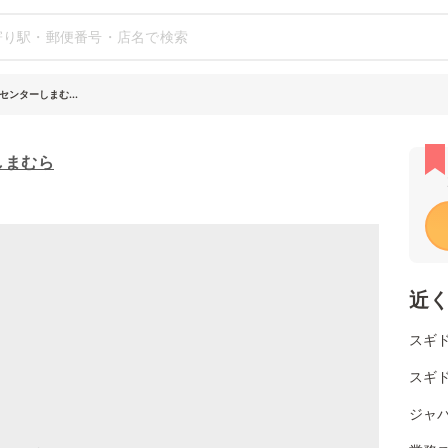
ンターしまむ...
しまむら
近
スギ
スギ
ジャパ