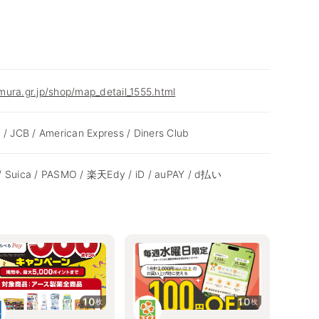
ura.gr.jp/shop/map_detail_1555.html
 / JCB / American Express / Diners Club
/ Suica / PASMO / 楽天Edy / iD / auPAY / d払い
10
10
枚
枚