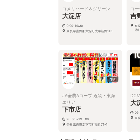
コメリハード＆グリーン
コー
大淀店
吉
9:00-19:30
奈
地1
奈良県吉野郡大淀町大字新野113
1
枚
JA全農Aコープ 近畿・東海
DC
大
エリア
下市店
09
奈
9：30～19：00
奈良県吉野郡下市町新住71-1