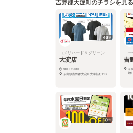
吉野郡大淀町のチラシを見
46
枚
コメリハード＆グリーン
コー
大淀店
吉
9:00-19:30
奈
地1
奈良県吉野郡大淀町大字新野113
10
枚