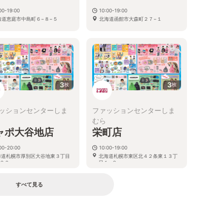
00-19:00
10:00-19:00
海道恵庭市中島町６−８−５
北海道函館市大森町２７−１
3
3
枚
枚
ッションセンターしま
ファッションセンターしま
むら
ャポ大谷地店
栄町店
00-20:00
10:00-19:00
海道札幌市厚別区大谷地東３丁目
北海道札幌市東区北４２条東１３丁
２０
目１−２
すべて見る