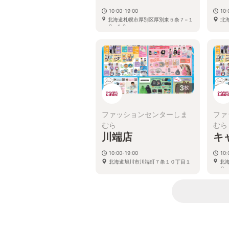
10:00-19:00
10:
北海道札幌市厚別区厚別東５条７−１
北
２−１０
3
枚
ファッションセンターしま
ファ
むら
むら
川端店
キ
10:00-19:00
10:
北海道旭川市川端町７条１０丁目１
北
３−