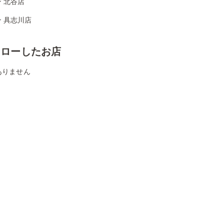
 北谷店
 具志川店
ォローしたお店
ありません