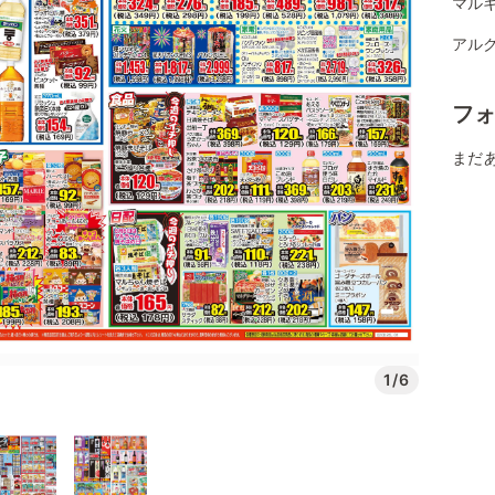
マルキ
アルク
フ
まだ
1/6