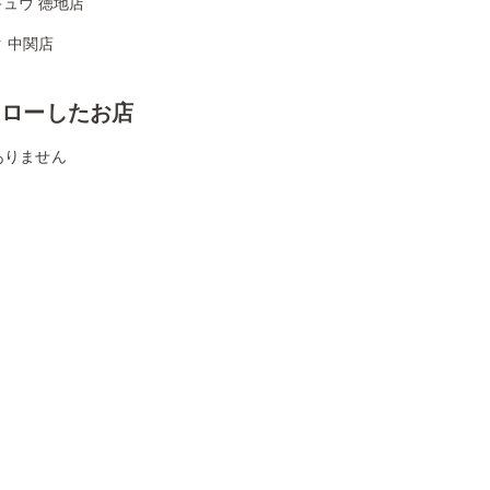
ュウ 徳地店
 中関店
ォローしたお店
ありません