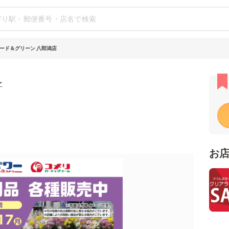
ード＆グリーン 八郎潟店
ン
お