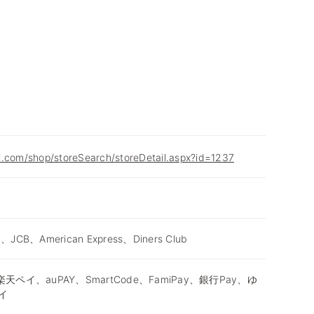
i.com/shop/storeSearch/storeDetail.aspx?id=1237
d、JCB、American Express、Diners Club
天ペイ、auPAY、SmartCode、FamiPay、銀行Pay、ゆ
イ