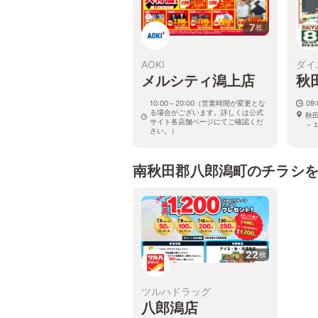
7
枚
AOKI
ダイ
メルシティ潟上店
秋
10:00～20:00（営業時間が変更とな
09:
る場合がございます。詳しくは公式
秋
サイト各店舗ページにてご確認くだ
－
さい。）
秋田県潟上市飯田川飯塚字上堤敷
76-6
南秋田郡八郎潟町のチラシ
22
枚
ツルハドラッグ
八郎潟店