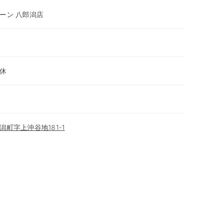
ーン 八郎潟店
休
町字上沖谷地181-1