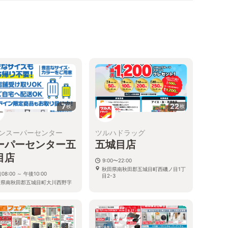
7
22
枚
枚
ンスーパーセンター
ツルハドラッグ
ーパーセンター五
五城目店
目店
9:00〜22:00
秋田県南秋田郡五城目町西磯ノ目1丁
08:00 ～ 午後10:00
目2-3
田県南秋田郡五城目町大川西野字
前138