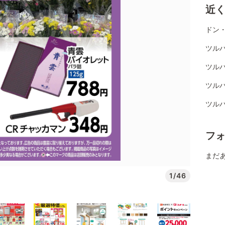
近
ドン
ツル
ツル
ツル
ツル
フ
まだ
1/46