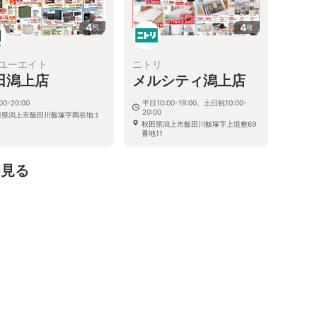
4
4
枚
枚
ユーエイト
ニトリ
田潟上店
メルシティ潟上店
00-20:00
平日10:00-19:00、土日祝10:00-
20:00
田県潟上市飯田川飯塚字岡谷地１
１
秋田県潟上市飯田川飯塚字上堤敷69
番地11
を見る