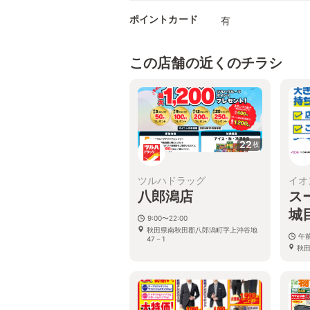
ポイントカード
有
この店舗の近くのチラシ
22
枚
ツルハドラッグ
イオ
八郎潟店
ス
城
9:00〜22:00
秋田県南秋田郡八郎潟町字上沖谷地
午前
47－1
秋
田屋