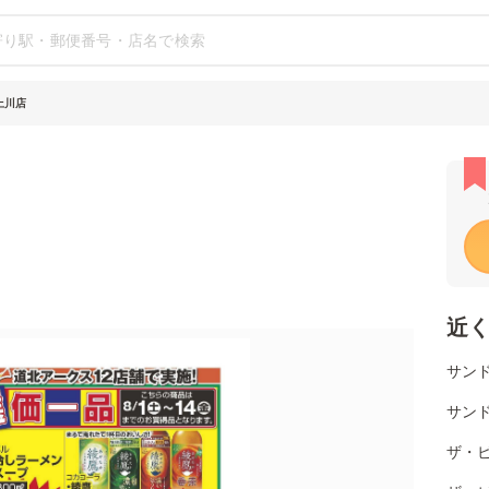
上川店
近
サンド
サンド
ザ・ビ