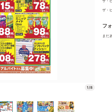
ザ・ビ
ザ・
フ
まだ
1/8