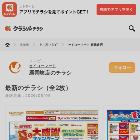
北海道
上川郡上川町
セイコーマート 層雲峡店
コンビニ
セイコーマート
フォロー
層雲峡店のチラシ
最新のチラシ（全2枚）
最終更新：2026/08/05