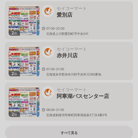
セイコーマート
愛別店
07:00-22:00
2
枚
北海道上川郡愛別町字中央241
セイコーマート
赤井川店
07:00-21:00
2
枚
北海道余市郡赤井川村字赤井川285番地
セイコーマート
阿寒湖バスセンター店
06:00-21:00
2
枚
北海道釧路市阿寒町阿寒湖温泉3丁目4番5号
すべて見る