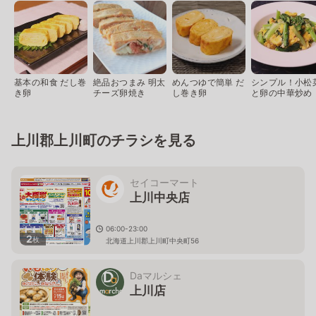
基本の和食 だし巻
絶品おつまみ 明太
めんつゆで簡単 だ
シンプル！小松
き卵
チーズ卵焼き
し巻き卵
と卵の中華炒め
上川郡上川町のチラシを見る
セイコーマート
上川中央店
06:00-23:00
2
枚
北海道上川郡上川町中央町56
Daマルシェ
上川店