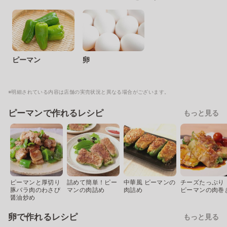
ピーマン
卵
※明細されている内容は店舗の実売状況と異なる場合がございます。
ピーマンで作れるレシピ
もっと見る
ピーマンと厚切り
詰めて簡単！ピー
中華風 ピーマンの
チーズたっぷり
豚バラ肉のわさび
マンの肉詰め
肉詰め
ピーマンの肉巻
醤油炒め
卵で作れるレシピ
もっと見る