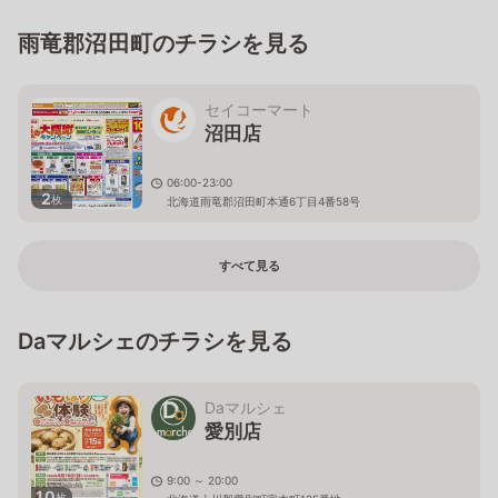
雨竜郡沼田町のチラシを見る
セイコーマート
沼田店
06:00-23:00
2
枚
北海道雨竜郡沼田町本通6丁目4番58号
すべて見る
Daマルシェのチラシを見る
Daマルシェ
愛別店
9:00 ～ 20:00
10
枚