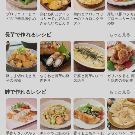
ブロッコリーとエ
鶏むね肉とブロッ
鶏肉とブロッコリ
厚切り豚バラ肉
ビの中華風塩炒め
コリーでお好み焼
ーのマカロニグラ
ブロッコリーの
きみたいなピカタ
タン
め物
長芋で作れるレシピ
もっと見る
豚こま切れ肉と長
ちくわと長芋の豚
豆腐と長芋のチー
ガリバタ香る 長
芋の煮物
肉巻き
ズ焼き
と鶏肉の炒め物
鮭で作れるレシピ
もっと見る
手作りタルタルソ
キャベツと鮭の味
香りもごちそう 鮭
フライパン一つ