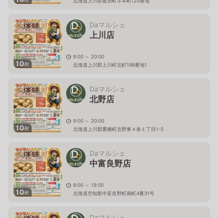
北海道上川郡愛別町字本町125番地
Daマルシェ
上川店
9:00 ～ 20:00
10
枚
北海道上川郡上川町北町198番地1
Daマルシェ
北野店
9:00 ～ 20:00
10
枚
北海道上川郡鷹栖町北野東４条１丁目1-5
Daマルシェ
中富良野店
9:00 ～ 19:00
10
枚
北海道空知郡中富良野町南町4番31号
Daマルシェ