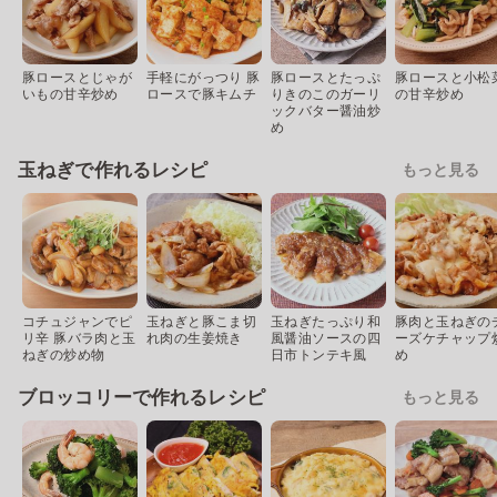
豚ロースとじゃが
手軽にがっつり 豚
豚ロースとたっぷ
豚ロースと小松
いもの甘辛炒め
ロースで豚キムチ
りきのこのガーリ
の甘辛炒め
ックバター醤油炒
め
玉ねぎで作れるレシピ
もっと見る
コチュジャンでピ
玉ねぎと豚こま切
玉ねぎたっぷり和
豚肉と玉ねぎの
リ辛 豚バラ肉と玉
れ肉の生姜焼き
風醤油ソースの四
ーズケチャップ
ねぎの炒め物
日市トンテキ風
め
ブロッコリーで作れるレシピ
もっと見る