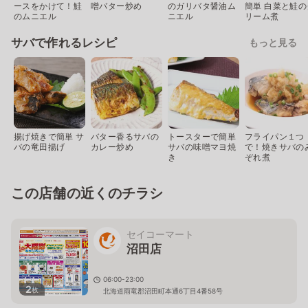
ースをかけて！鮭
噌バター炒め
のガリバタ醤油ム
簡単 白菜と鮭の
のムニエル
ニエル
リーム煮
サバで作れるレシピ
もっと見る
揚げ焼きで簡単 サ
バター香るサバの
トースターで簡単
フライパン１つ
バの竜田揚げ
カレー炒め
サバの味噌マヨ焼
で！焼きサバの
き
ぞれ煮
この店舗の近くのチラシ
セイコーマート
沼田店
06:00-23:00
2
枚
北海道雨竜郡沼田町本通6丁目4番58号