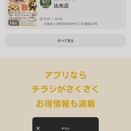
比布店
9:00 ～ 20:00
10
枚
北海道上川郡比布町中町2丁目1番地24号
すべて見る