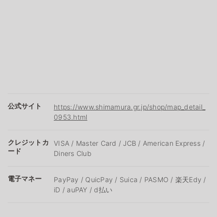
公式サイト
https://www.shimamura.gr.jp/shop/map_detail_
0953.html
クレジットカ
VISA / Master Card / JCB / American Express /
ード
Diners Club
電子マネー
PayPay / QuicPay / Suica / PASMO / 楽天Edy /
iD / auPAY / d払い