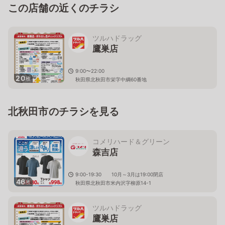
この店舗の近くのチラシ
ツルハドラッグ
鷹巣店
9:00〜22:00
20
枚
秋田県北秋田市栄字中綱60番地
北秋田市のチラシを見る
コメリハード＆グリーン
森吉店
9:00-19:30 10月～3月は19:00閉店
46
枚
秋田県北秋田市米内沢字柳原14-1
ツルハドラッグ
鷹巣店