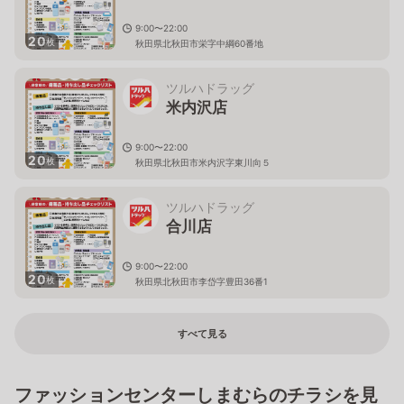
9:00〜22:00
20
枚
秋田県北秋田市栄字中綱60番地
ツルハドラッグ
米内沢店
9:00〜22:00
20
枚
秋田県北秋田市米内沢字東川向５
ツルハドラッグ
合川店
9:00〜22:00
20
枚
秋田県北秋田市李岱字豊田36番1
すべて見る
ファッションセンターしまむらのチラシを見