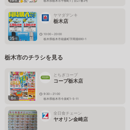
枚
栃木県栃木市平柳町1丁目27番3号
ヤマダデンキ
栃木店
10:00～20:00
35
枚
栃木県栃木市箱森町字岡堀690-1
栃木市のチラシを見る
とちぎコープ
コープ栃木店
9:30～21:00
6
枚
栃木県栃木市今泉町1-5-11
全日食チェーン
ヤオリン金崎店