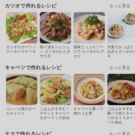
カツオで作れるレシピ
もっと見る
カツオのガーリッ
熱々油をジュジュ
薬味たっぷりソー
大葉でさっぱり
クバターステーキ
ッ カツオのたたき
スで カツオのレア
ねぎとカツオの
サラダ
カツ
キ
キャベツで作れるレシピ
もっと見る
コンソメ味のロー
ごはんがすすむ！
キャベツと豚バラ
ごはんがすすむ
ルキャベツ
チキンとキャベツ
肉のうま煮
豚バラ肉とキャ
のガーリック炒め
ツのオイスター
ース炒め
ナスで作れるレシピ
もっと見る