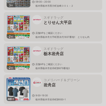
09:00～20:00
3
枚
栃木県栃木市西方町金崎３０１－２
スギドラッグ
とりせん大平店
店舗HPをご確認ください
2
枚
栃木県栃木市大平町西水代1837番地1 とりせん内
スギドラッグ
栃木岩舟店
店舗HPをご確認ください
2
枚
栃木県栃木市岩舟町静879番地3
コメリハード＆グリーン
岩舟店
9:00-19:30
46
枚
栃木県栃木市岩舟町静930-1