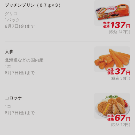
プッチンプリン（６７ｇ×３）
グリコ
1パック
137
本体
8月7日(金)まで
円
価格
(税込 147円)
人参
北海道などの国内産
1本
37
本体
8月7日(金)まで
円
価格
(税込 39円)
コロッケ
1コ
8月7日(金)まで
67
本体
円
価格
(税込 72円)