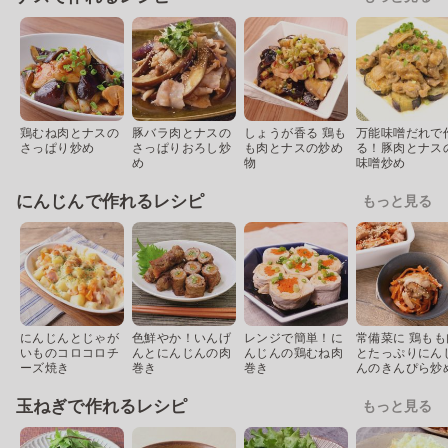
鶏むね肉とナスの
豚バラ肉とナスの
しょうが香る 鶏も
万能味噌だれで
さっぱり炒め
さっぱりおろし炒
も肉とナスの炒め
る！豚肉とナス
め
物
味噌炒め
にんじんで作れるレシピ
もっと見る
にんじんとじゃが
色鮮やか！いんげ
レンジで簡単！に
常備菜に 鶏もも
いものコロコロチ
んとにんじんの肉
んじんの鶏むね肉
とたっぷりにん
ーズ焼き
巻き
巻き
んのきんぴら炒
玉ねぎで作れるレシピ
もっと見る