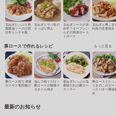
玉ねぎたっぷり和
玉ねぎとサバ缶の
玉ねぎソースが決
玉ねぎと豚こま
風醤油ソースの四
さっぱり和え
め手！オーブンい
れ肉の生姜焼き
日市トンテキ風
らずの簡単ロース
トポーク
豚ロースで作れるレシピ
もっと見る
豚ロース肉で 簡単
包んで焼くだけ！
長ねぎたっぷり塩
豚ロースとたっ
サクサク竜田揚げ
豚ロースの味噌マ
香味だれの豚ロー
りきのこのガー
ヨホイル焼き
スソテー
ックバター醤油
め
最新のお知らせ