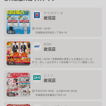
ヤマダデンキ
岩沼店
10:00～20:00
28
枚
宮城県岩沼市末広一丁目4-14
AOKI
岩沼店
10:00～20:00（営業時間が変更となる場合がございま
す。詳しくは公式サイト各店舗ページにてご確認くださ
7
枚
い。）
宮城県岩沼市藤浪1-4-28
ニトリ
岩沼店
平日10:00-19:00、土日祝10:00-20:00
4
枚
宮城県岩沼市藤浪2丁目3-15