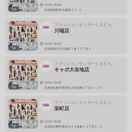
10:00-19:00
1
枚
北海道函館市大森町２７−１
ファッションセンターしまむら
川端店
10:00-19:00
1
枚
北海道旭川市川端町７条１０丁目１
ファッションセンターしまむら
キャポ大谷地店
10:00-20:00
1
枚
北海道札幌市厚別区大谷地東３丁目３−２０
ファッションセンターしまむら
栄町店
10:00-19:00
1
枚
北海道札幌市東区北４２条東１３丁目１−２