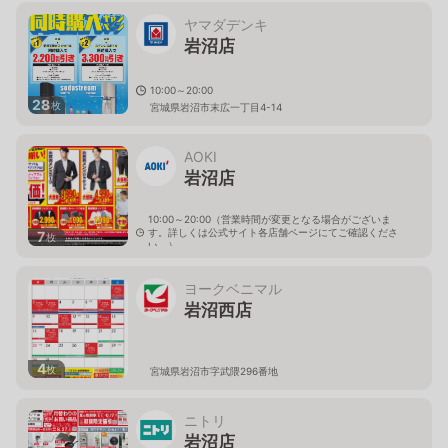
ヤマダデンキ
岩沼店
10:00～20:00
28
枚
宮城県岩沼市末広一丁目4-14
AOKI
岩沼店
10:00～20:00（営業時間が変更となる場合がございま
す。詳しくは公式サイト各店舗ページにてご確認くださ
7
枚
い。）
宮城県岩沼市藤浪1-4-28
ヨークベニマル
岩沼西店
4
枚
宮城県岩沼市字武隈296番地
ニトリ
岩沼店