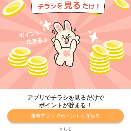
今すぐアプリをダウンロードする
アプリでチラシを見るだけで
ポイントが貯まる！
無料アプリでポイントを貯める
プライバシーポリシー
利用規約
運営会社
サービスに関してのお問い合わせ
チラシ掲載をお考えの方
とじる