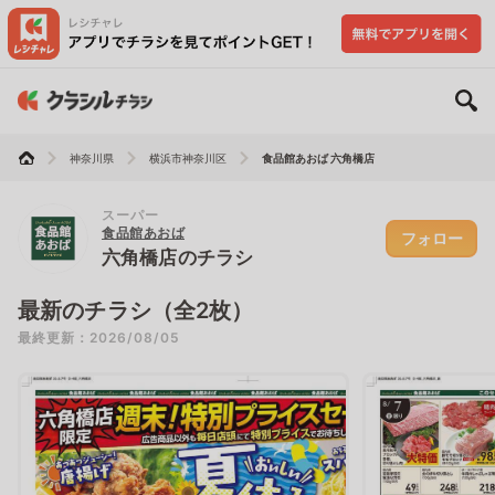
神奈川県
横浜市神奈川区
食品館あおば 六角橋店
スーパー
食品館あおば
フォロー
六角橋店のチラシ
最新のチラシ（全2枚）
最終更新：2026/08/05