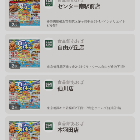
センター南駅前店
神奈川県横浜市都筑区茅ヶ崎中央55-1パインクリエイト
2
枚
ビル1階
食品館あおば
自由が丘店
2
枚
東京都目黒区緑ヶ丘2-25-7ラ・クール自由が丘地下1階
食品館あおば
仙川店
2
枚
東京都調布市若葉町2丁目1-7島忠ホームズ仙川店1階
食品館あおば
本羽田店