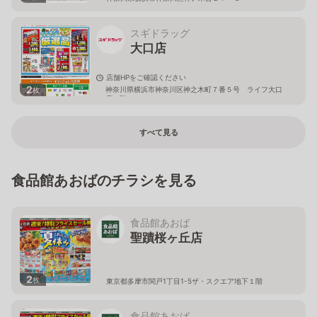
スギドラッグ
大口店
店舗HPをご確認ください
2
神奈川県横浜市神奈川区神之木町７番５号 ライフ大口
枚
店２階
すべて見る
食品館あおばのチラシを見る
食品館あおば
聖蹟桜ヶ丘店
2
枚
東京都多摩市関戸1丁目1-5ザ・スクエア地下１階
食品館あおば