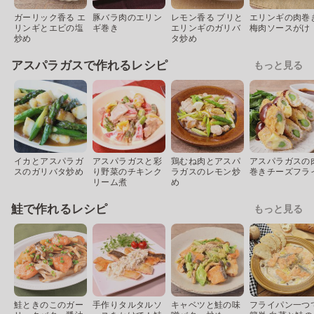
ガーリック香る エ
豚バラ肉のエリン
レモン香る ブリと
エリンギの肉巻
リンギとエビの塩
ギ巻き
エリンギのガリバ
梅肉ソースがけ
炒め
タ炒め
アスパラガスで作れるレシピ
もっと見る
イカとアスパラガ
アスパラガスと彩
鶏むね肉とアスパ
アスパラガスの
スのガリバタ炒め
り野菜のチキンク
ラガスのレモン炒
巻きチーズフラ
リーム煮
め
鮭で作れるレシピ
もっと見る
鮭ときのこのガー
手作りタルタルソ
キャベツと鮭の味
フライパン一つ