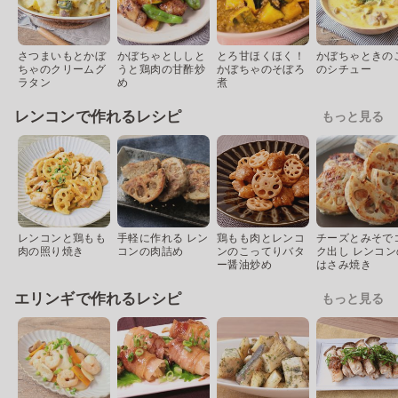
さつまいもとかぼ
かぼちゃとししと
とろ甘ほくほく！
かぼちゃときの
ちゃのクリームグ
うと鶏肉の甘酢炒
かぼちゃのそぼろ
のシチュー
ラタン
め
煮
レンコンで作れるレシピ
もっと見る
レンコンと鶏もも
手軽に作れる レン
鶏もも肉とレンコ
チーズとみそで
肉の照り焼き
コンの肉詰め
ンのこってりバタ
ク出し レンコン
ー醤油炒め
はさみ焼き
エリンギで作れるレシピ
もっと見る