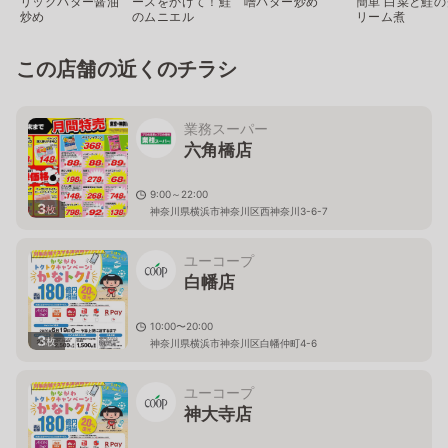
リックバター醤油
ースをかけて！鮭
噌バター炒め
簡単 白菜と鮭の
炒め
のムニエル
リーム煮
この店舗の近くのチラシ
業務スーパー
六角橋店
9:00～22:00
3
枚
神奈川県横浜市神奈川区西神奈川3-6-7
ユーコープ
白幡店
10:00〜20:00
3
枚
神奈川県横浜市神奈川区白幡仲町4-6
ユーコープ
神大寺店