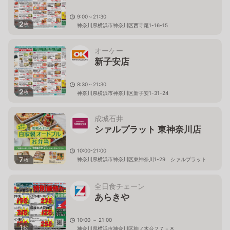
9:00～21:30
2
枚
神奈川県横浜市神奈川区西寺尾1-16-15
オーケー
新子安店
8:30～21:30
2
枚
神奈川県横浜市神奈川区新子安1-31-24
成城石井
シァルプラット 東神奈川店
10:00-21:00
7
神奈川県横浜市神奈川区東神奈川1-29 シァルプラット
枚
2F
全日食チェーン
あらきや
10:00 ～ 21:00
1
枚
神奈川県横浜市神奈川区神ノ木台２７－８