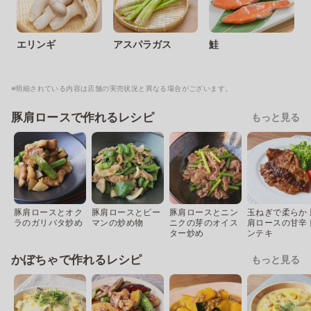
エリンギ
アスパラガス
鮭
※明細されている内容は店舗の実売状況と異なる場合がございます。
豚肩ロースで作れるレシピ
もっと見る
豚肩ロースとオク
豚肩ロースとピー
豚肩ロースとニン
玉ねぎで柔らか 
ラのガリバタ炒め
マンの炒め物
ニクの芽のオイス
肩ロースの甘辛
ター炒め
ンテキ
かぼちゃで作れるレシピ
もっと見る