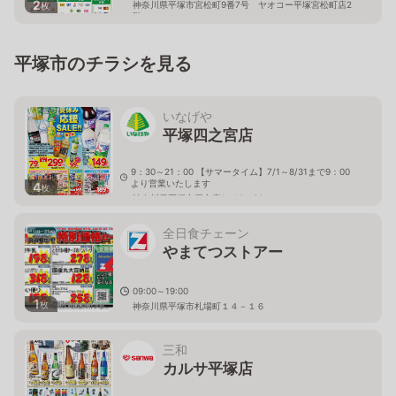
2
神奈川県平塚市宮松町9番7号 ヤオコー平塚宮松町店2
枚
階
平塚市のチラシを見る
いなげや
平塚四之宮店
9：30～21：00 【サマータイム】7/1～8/31まで9：00
より営業いたします
4
枚
神奈川県平塚市四之宮1－13－30
全日食チェーン
やまてつストアー
09:00～19:00
1
枚
神奈川県平塚市札場町１４－１６
三和
カルサ平塚店