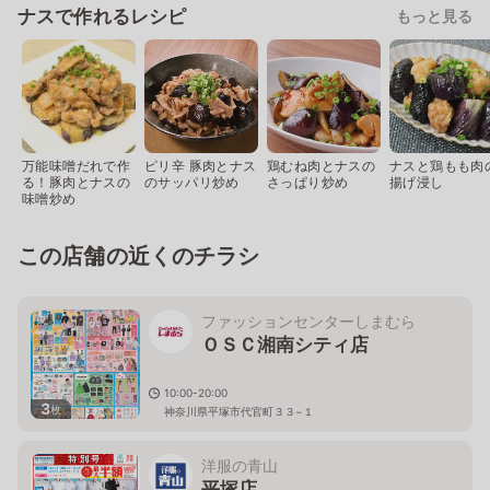
ナスで作れるレシピ
もっと見る
万能味噌だれで作
ピリ辛 豚肉とナス
鶏むね肉とナスの
ナスと鶏もも肉
る！豚肉とナスの
のサッパリ炒め
さっぱり炒め
揚げ浸し
味噌炒め
この店舗の近くのチラシ
ファッションセンターしまむら
ＯＳＣ湘南シティ店
10:00-20:00
3
枚
神奈川県平塚市代官町３３−１
洋服の青山
平塚店