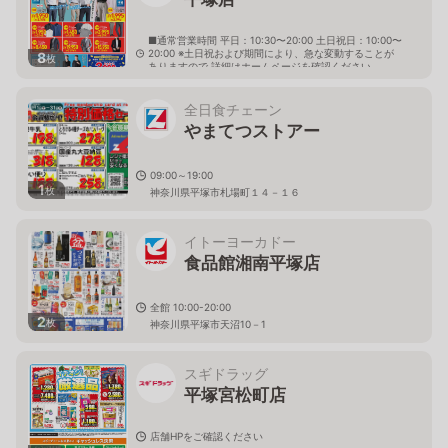
■通常営業時間 平日：10:30〜20:00 土日祝日：10:00〜
20:00 ※土日祝および期間により、急な変動することが
8
枚
ありますので 詳細はホームページを確認ください
神奈川県平塚市天沼3番21号
全日食チェーン
やまてつストアー
09:00～19:00
1
枚
神奈川県平塚市札場町１４－１６
イトーヨーカドー
食品館湘南平塚店
全館 10:00-20:00
2
枚
神奈川県平塚市天沼10－1
スギドラッグ
平塚宮松町店
店舗HPをご確認ください