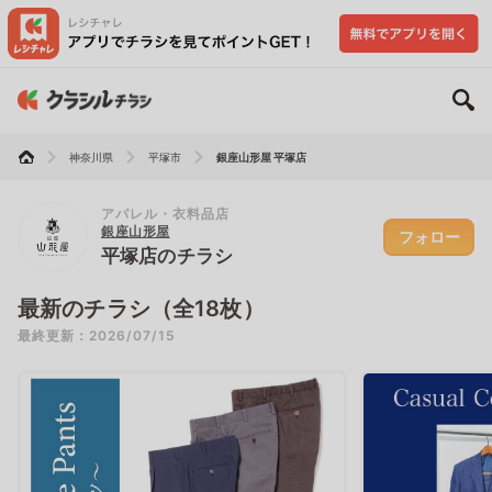
神奈川県
平塚市
銀座山形屋 平塚店
アパレル・衣料品店
銀座山形屋
フォロー
平塚店のチラシ
最新のチラシ（全18枚）
最終更新：2026/07/15