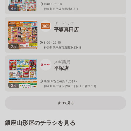
10:00～21:00
4
枚
神奈川県平塚市田村3-5-1
ザ・ビッグ
平塚真田店
8:00～22:45
2
枚
神奈川県平塚市真田3-23-18
スギ薬局
平塚店
店舗HPをご確認ください
2
枚
神奈川県平塚市平塚二丁目１３番２１号
すべて見る
銀座山形屋のチラシを見る