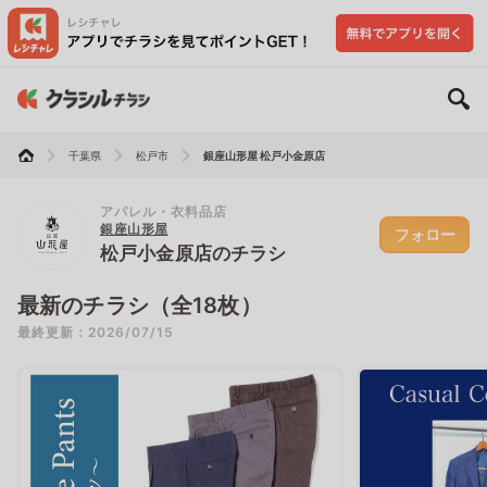
千葉県
松戸市
銀座山形屋 松戸小金原店
アパレル・衣料品店
銀座山形屋
フォロー
松戸小金原店のチラシ
最新のチラシ（全18枚）
最終更新：2026/07/15