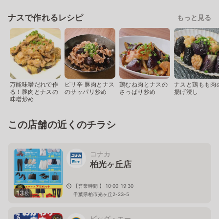
ナスで作れるレシピ
もっと見る
万能味噌だれで作
ピリ辛 豚肉とナス
鶏むね肉とナスの
ナスと鶏もも肉
る！豚肉とナスの
のサッパリ炒め
さっぱり炒め
揚げ浸し
味噌炒め
この店舗の近くのチラシ
コナカ
柏光ヶ丘店
【営業時間 】 10:00-19:30
13
枚
千葉県柏市光ヶ丘2-23-5
ビッグ・エー