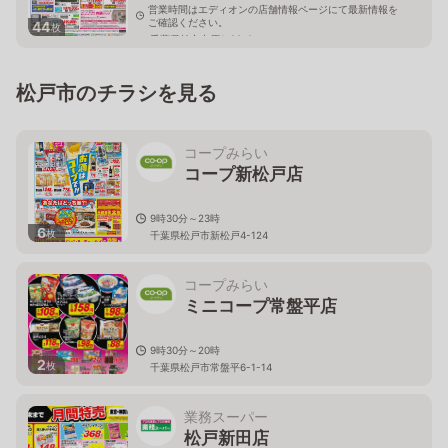
営業時間はエディオンの店舗情報ページにて最新情報を
ご確認ください。
44
枚
千葉県柏市中原1-23-2
松戸市のチラシを見る
コープみらい
コープ新松戸店
9時30分～23時
6
枚
千葉県松戸市新松戸4-124
コープみらい
ミニコープ常盤平店
9時30分～20時
2
枚
千葉県松戸市常盤平6-1-14
業務スーパー
松戸新田店