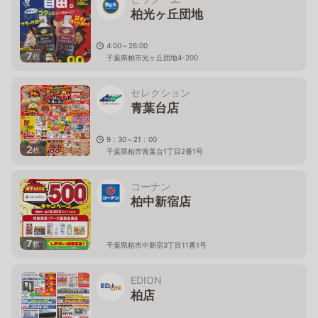
柏光ヶ丘団地
4:00～26:00
7
枚
千葉県柏市光ヶ丘団地4-200
セレクション
青葉台店
9：30～21：00
2
枚
千葉県柏市青葉台1丁目2番1号
コーナン
柏中新宿店
7
枚
千葉県柏市中新宿3丁目11番1号
EDION
柏店