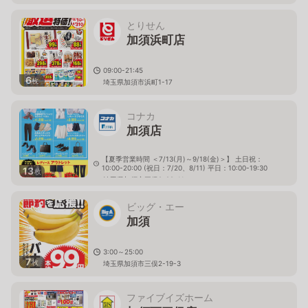
とりせん
加須浜町店
09:00-21:45
6
枚
埼玉県加須市浜町1-17
コナカ
加須店
【夏季営業時間 ＜7/13(月)～9/18(金)＞】 土日祝：
10:00-20:00 (祝日：7/20、8/11) 平日：10:00-19:30
13
枚
埼玉県加須市三俣2-29-11
ビッグ・エー
加須
3:00～25:00
7
枚
埼玉県加須市三俣2-19-3
ファイブイズホーム