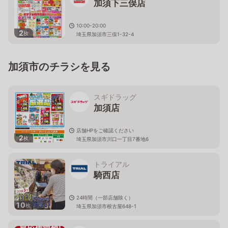
加須下三俣店
10:00-20:00
2
枚
埼玉県加須市三俣1-32-4
加須市のチラシを見る
スギドラッグ
加須店
店舗HPをご確認ください
2
枚
埼玉県加須市川口一丁目7番地6
トライアル
騎西店
24時間（一部店舗除く）
10
枚
埼玉県加須市根古屋648-1