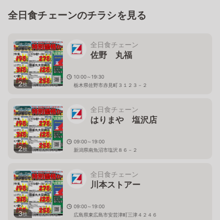
全日食チェーンのチラシを見る
全日食チェーン
佐野 丸福
10:00～19:30
2
枚
栃木県佐野市赤見町３１２３－２
全日食チェーン
はりまや 塩沢店
09:00～19:00
2
枚
新潟県南魚沼市塩沢８６－２
全日食チェーン
川本ストアー
09:00～19:00
3
枚
広島県東広島市安芸津町三津４２４６