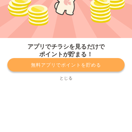
今すぐアプリをダウンロードする
アプリでチラシを見るだけで
ポイントが貯まる！
無料アプリでポイントを貯める
プライバシーポリシー
利用規約
運営会社
サービスに関してのお問い合わせ
チラシ掲載をお考えの方
とじる
Copyright© Kurashiru, Inc. All Rights Reserved.