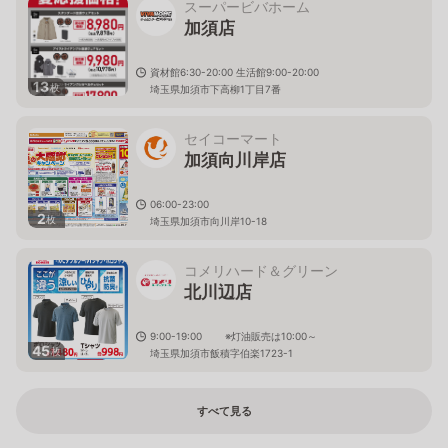
スーパービバホーム
加須店
資材館6:30-20:00 生活館9:00-20:00
13
枚
埼玉県加須市下高柳1丁目7番
セイコーマート
加須向川岸店
06:00-23:00
2
枚
埼玉県加須市向川岸10-18
コメリハード＆グリーン
北川辺店
9:00-19:00 ※灯油販売は10:00～
45
枚
埼玉県加須市飯積字伯楽1723-1
すべて見る