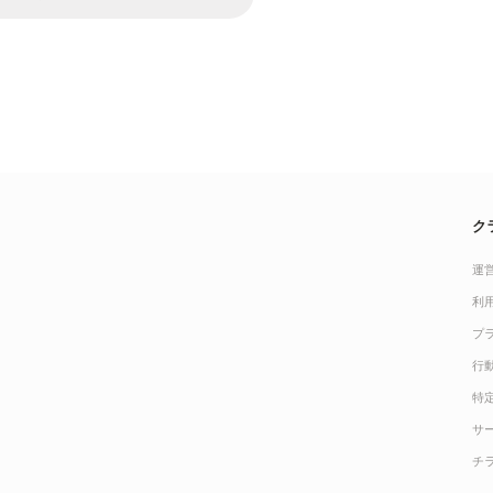
ク
運
利
プ
行
特
サ
チ