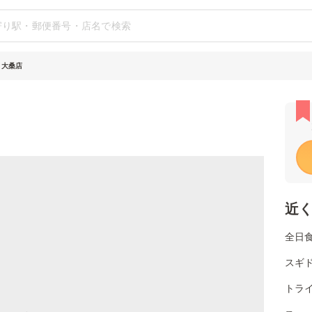
 大桑店
近
全日
スギド
トライ