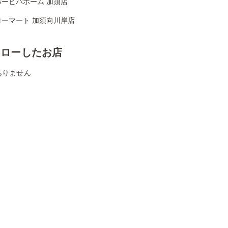
パービバホーム 加須店
コーマート 加須向川岸店
ォローしたお店
ありません