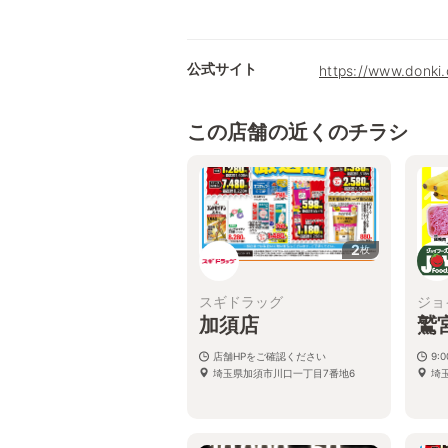
公式サイト
https://www.donki
この店舗の近くのチラシ
2
枚
スギドラッグ
ジョ
加須店
鷲
店舗HPをご確認ください
9:0
埼玉県加須市川口一丁目7番地6
埼玉