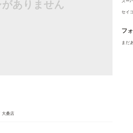
シがありません
スー
セイ
フ
まだ
 大桑店