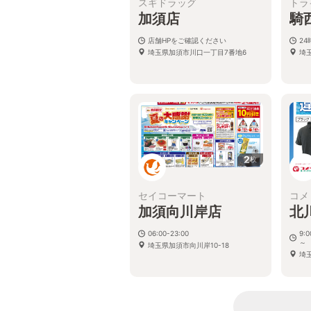
スギドラッグ
トラ
加須店
騎
店舗HPをご確認ください
2
埼玉県加須市川口一丁目7番地6
埼玉
2
枚
セイコーマート
コメ
加須向川岸店
北
06:00-23:00
9:
～
埼玉県加須市向川岸10-18
埼玉