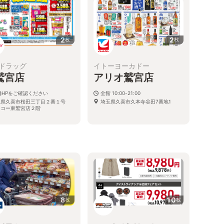
2
2
枚
枚
ドラッグ
イトーヨーカドー
鷲宮店
アリオ鷲宮店
舗HPをご確認ください
全館 10:00-21:00
玉県久喜市桜田三丁目２番１号
埼玉県久喜市久本寺谷田7番地1
オコー東鷲宮店２階
8
10
枚
枚