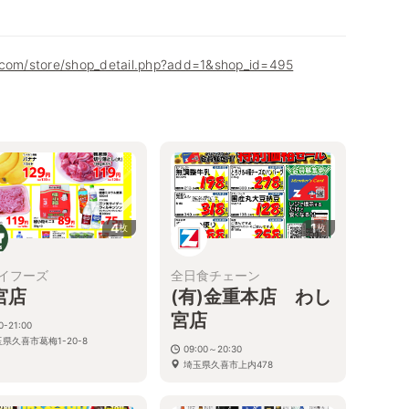
.com/store/shop_detail.php?add=1&shop_id=495
4
1
枚
枚
イフーズ
全日食チェーン
宮店
(有)金重本店 わし
宮店
0-21:00
県久喜市葛梅1-20-8
09:00～20:30
埼玉県久喜市上内478