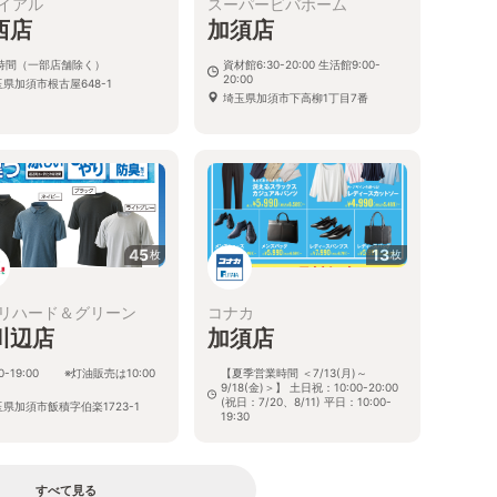
イアル
スーパービバホーム
西店
加須店
4時間（一部店舗除く）
資材館6:30-20:00 生活館9:00-
20:00
県加須市根古屋648-1
埼玉県加須市下高柳1丁目7番
45
13
枚
枚
リハード＆グリーン
コナカ
川辺店
加須店
00-19:00 ※灯油販売は10:00
【夏季営業時間 ＜7/13(月)～
9/18(金)＞】 土日祝：10:00-20:00
(祝日：7/20、8/11) 平日：10:00-
県加須市飯積字伯楽1723-1
19:30
埼玉県加須市三俣2-29-11
すべて見る