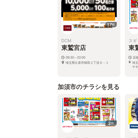
17
枚
DCM
スギ
東鷲宮店
東
09:30～20:00
店
埼玉県久喜市桜田２丁目６－１
埼
ヤ
加須市のチラシを見る
2
枚